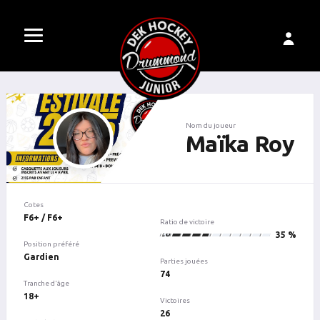
Nom du joueur
Maïka Roy
Cotes
F6+ / F6+
Ratio de victoire
26
35 %
Position préféré
Gardien
Parties jouées
74
Tranche d'âge
18+
Victoires
26