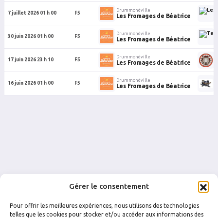
Drummondville
D
7 juillet 2026 01 h 00
F5
Les Fromages de Béatrice
Drummondville
D
30 juin 2026 01 h 00
F5
Les Fromages de Béatrice
Drummondville
D
17 juin 2026 23 h 10
F5
Les Fromages de Béatrice
Drummondville
D
16 juin 2026 01 h 00
F5
Les Fromages de Béatrice
Gérer le consentement
Pour offrir les meilleures expériences, nous utilisons des technologies
telles que les cookies pour stocker et/ou accéder aux informations des