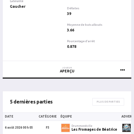
Latéralité
Gaucher
Défaites
39
Moyenne de buts alloués
3.66
Pourcentage d'arrêt
0.878
JOUEUR
APERÇU
5 dernières parties
PLUS DE PARTIES
DATE
CATÉGORIE
ÉQUIPE
ADVERS
Drummondville
D
6 août 2026 00 h 05
F5
Les Fromages de Béatrice