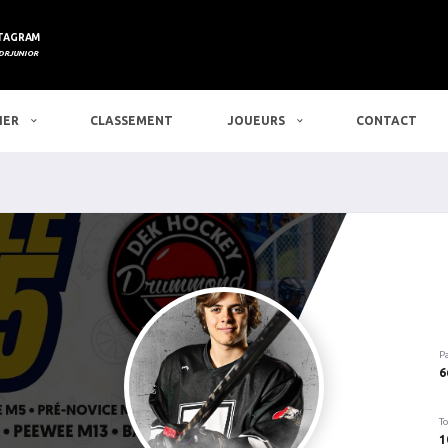
TAGRAM
DRJUNIOR
IER
CLASSEMENT
JOUEURS
CONTACT
P
6
To
1