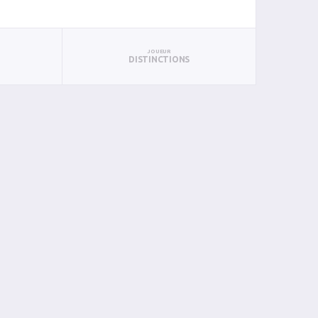
JOUEUR
DISTINCTIONS
PAN
BIN
PIN
0
0
0
0
0
0
0
0
0