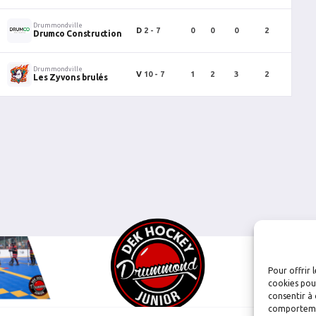
Drummondville
D
2 - 7
0
0
0
2
0
Drumco Construction
Drummondville
V
10 - 7
1
2
3
2
1
Les Zyvons brulés
Pour offrir 
cookies pour
consentir à 
comportement