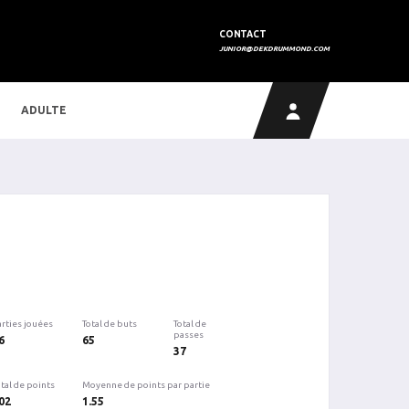
CONTACT
JUNIOR@DEKDRUMMOND.COM
ADULTE
arties jouées
Total de buts
Total de
passes
6
65
37
tal de points
Moyenne de points par partie
02
1.55