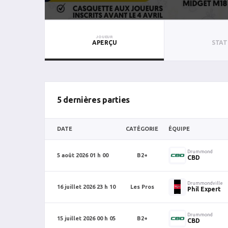
JOUEUR
APERÇU
STAT
5 dernières parties
DATE
CATÉGORIE
ÉQUIPE
Drummond
5 août 2026 01 h 00
B2+
CBD
Drummondville
16 juillet 2026 23 h 10
Les Pros
Phil Expert
Drummond
15 juillet 2026 00 h 05
B2+
CBD