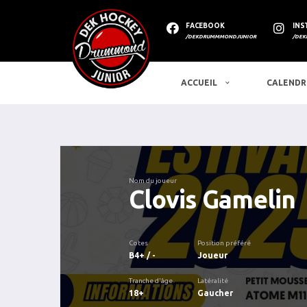
FACEBOOK
INS
/DEKDRUMMMONDJUNIOR
/DEK
ACCUEIL
CALENDR
Nom du joueur
Clovis Gamelin
Cotes
Position préféré
B4+ / -
Joueur
Tranche d'âge
Latéralité
18+
Gaucher