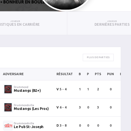
JOUEUR
JOUEUR
ISTIQUES EN CARRIÈRE
DERNIÈRES PARTIES
PLUS DE PARTIES
ADVERSAIRE
RÉSULTAT
B
P
PTS
PUN
BAN
Drummond
V
5 - 4
1
1
2
0
1
Mustangs (B2+)
Drummondville
V
6 - 4
3
0
3
0
2
Mustangs (Les Pros)
Drummondville
D
3 - 8
0
0
0
0
0
Le Pub St-Joseph