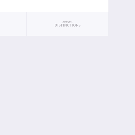
JOUEUR
DISTINCTIONS
BAN
PAN
BIN
PIN
0
0
0
0
0
0
0
0
0
0
0
0