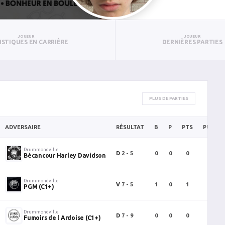
JOUEUR
JOUEUR
ISTIQUES EN CARRIÈRE
DERNIÈRES PARTIES
PLUS DE PARTIES
ADVERSAIRE
RÉSULTAT
B
P
PTS
PUN
Drummondville
D
2 - 5
0
0
0
0
Bécancour Harley Davidson
Drummondville
V
7 - 5
1
0
1
0
PGM (C1+)
Drummondville
D
7 - 9
0
0
0
0
Fumoirs de l Ardoise (C1+)