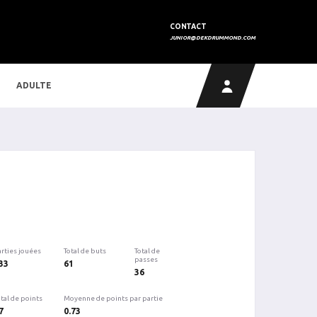
CONTACT
JUNIOR@DEKDRUMMOND.COM
ADULTE
arties jouées
Total de buts
Total de
passes
33
61
36
tal de points
Moyenne de points par partie
7
0.73