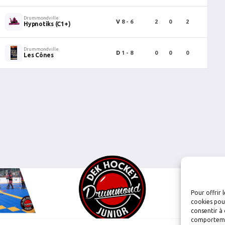
Drummondville
V
8 - 6
2
0
2
0
Hypnotiks (C1+)
Drummondville
D
1 - 8
0
0
0
0
Les Cônes
Pour offrir 
cookies pour
consentir à 
comportement