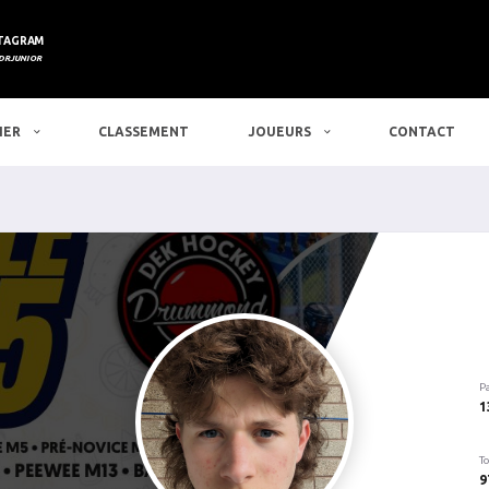
TAGRAM
DRJUNIOR
IER
CLASSEMENT
JOUEURS
CONTACT
P
1
To
9