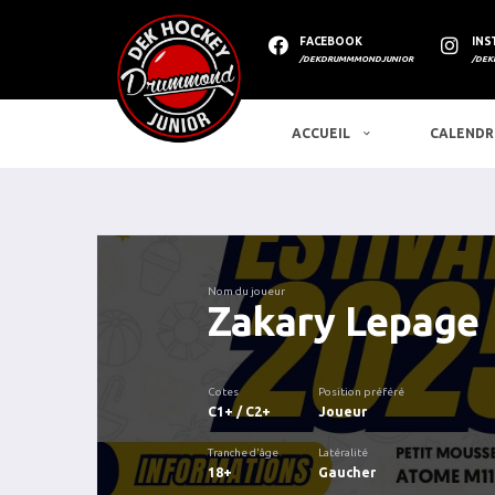
FACEBOOK
INS
/DEKDRUMMMONDJUNIOR
/DEK
ACCUEIL
CALENDR
Nom du joueur
Zakary Lepage
Cotes
Position préféré
C1+ / C2+
Joueur
Tranche d'âge
Latéralité
18+
Gaucher