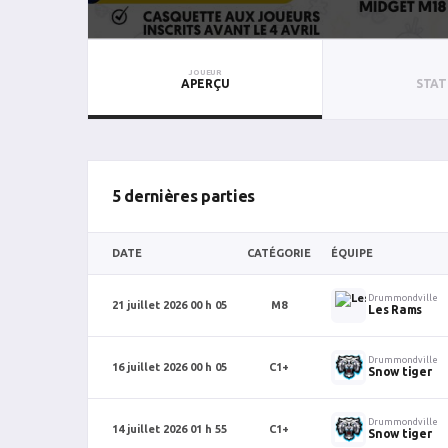
JOUEUR
APERÇU
STAT
5 dernières parties
DATE
CATÉGORIE
ÉQUIPE
Drummondville
21 juillet 2026 00 h 05
M8
Les Rams
Drummondville
16 juillet 2026 00 h 05
C1+
Snow tiger
Drummondville
14 juillet 2026 01 h 55
C1+
Snow tiger