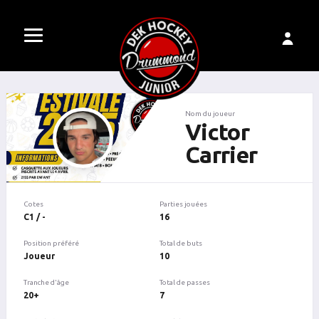
Nom du joueur
Victor
Carrier
Cotes
Parties jouées
C1 / -
16
Position préféré
Total de buts
Joueur
10
Tranche d'âge
Total de passes
20+
7