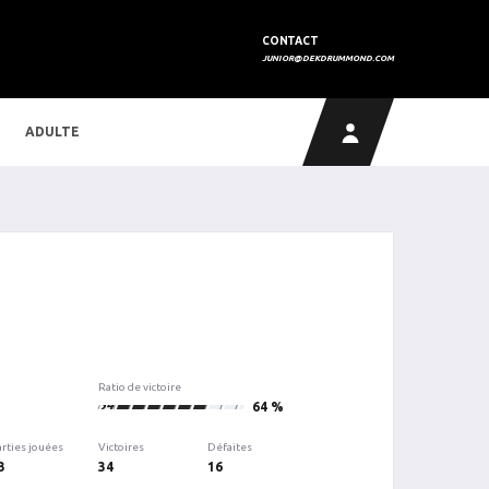
CONTACT
JUNIOR@DEKDRUMMOND.COM
ADULTE
Ratio de victoire
34
64 %
arties jouées
Victoires
Défaites
3
34
16