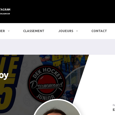
TAGRAM
DRJUNIOR
IER
CLASSEMENT
JOUEURS
CONTACT
oy
P
5