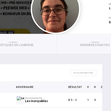
M
1
P
0
JOUEUR
JOUEUR
ISTIQUES EN CARRIÈRE
DERNIÈRES PARTIES
PLUS DE PARTIES
ADVERSAIRE
RÉSULTAT
V
D
DP/DF/
Drummondville
V
3 - 2
1
0
0
Les Incroyables