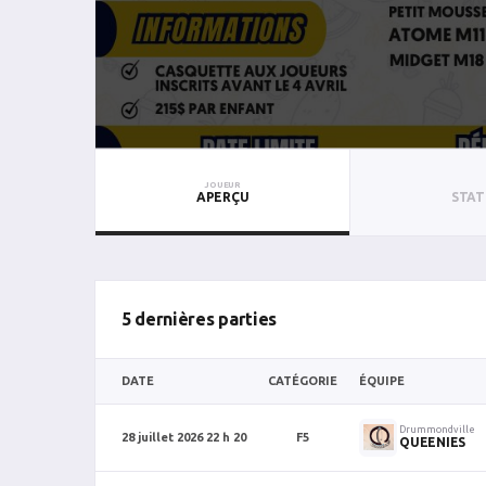
JOUEUR
APERÇU
STAT
5 dernières parties
DATE
CATÉGORIE
ÉQUIPE
Drummondville
28 juillet 2026 22 h 20
F5
QUEENIES