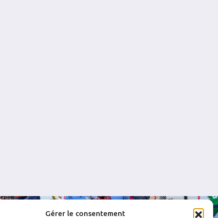
30
0
1.000
0
1
30
0
1.000
0
1
31
1
0.968
0
0
22
0
1.000
0
1
Gérer le consentement