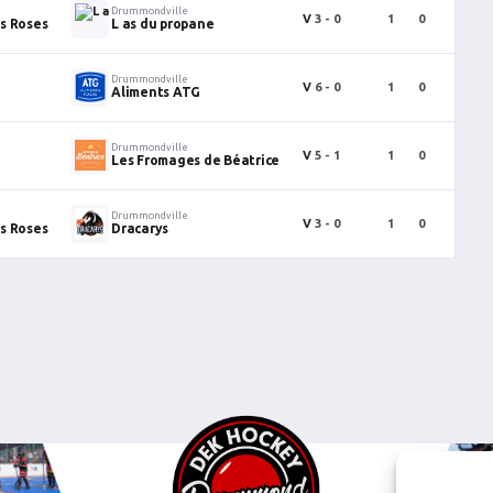
Drummondville
V
3 - 0
1
0
0
s Roses
L as du propane
Drummondville
V
6 - 0
1
0
0
Aliments ATG
Drummondville
V
5 - 1
1
0
0
Les Fromages de Béatrice
Drummondville
V
3 - 0
1
0
0
s Roses
Dracarys