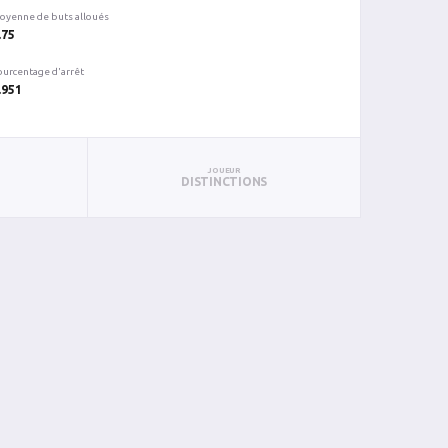
oyenne de buts alloués
.75
ourcentage d'arrêt
.951
JOUEUR
DISTINCTIONS
N
TC
BC
%ARR
PUN
BL
26
2
0.923
0
0