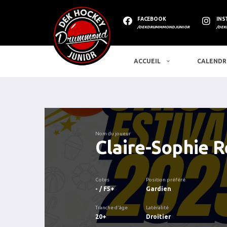
FACEBOOK
INS
/DEKDRUMMMONDJUNIOR
/DEK
ACCUEIL
CALENDR
Nom du joueur
Claire-Sophie R
Cotes
Position préféré
- / F5+
Gardien
Tranche d'âge
Latéralité
20+
Droitier