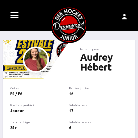
Nom du joueur
Audrey
Hébert
Cotes
Parties jouées
F5 / F6
16
Position préféré
Total de buts
Joueur
17
Tranche d'âge
Total de passes
25+
6