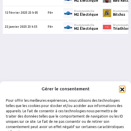
M2 Électrique
Bad Racco
Drummondville
Drummondvil
12 février 2025 23 h 05
F6+
M2 Électrique
Bitchss
Drummondville
Drummondvil
22 janvier 2025 23 h 55
F6+
M2 Électrique
Triathlon
Gérer le consentement
Pour offrir les meilleures expériences, nous utilisons des technologies
telles que les cookies pour stocker et/ou accéder aux informations des
appareils. Le fait de consentir à ces technologies nous permettra de
traiter des données telles que le comportement de navigation ou les ID
uniques sur ce site. Le fait de ne pas consentir ou de retirer son
FACEBOOK
INSTAGRAM
consentement peut avoir un effet négatif sur certaines caractéristiques