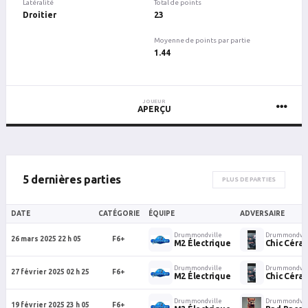
Latéralité
Total de points
Droitier
23
Moyenne de points par partie
1.44
JOUEUR
APERÇU
5 dernières parties
PLUS DE PARTIES
DATE
CATÉGORIE
ÉQUIPE
ADVERSAIRE
Drummondville
Drummondvil
26 mars 2025 22 h 05
F6+
M2 Électrique
Chic Céra
Drummondville
Drummondvil
27 février 2025 02 h 25
F6+
M2 Électrique
Chic Céra
Drummondville
Drummondvil
19 février 2025 23 h 05
F6+