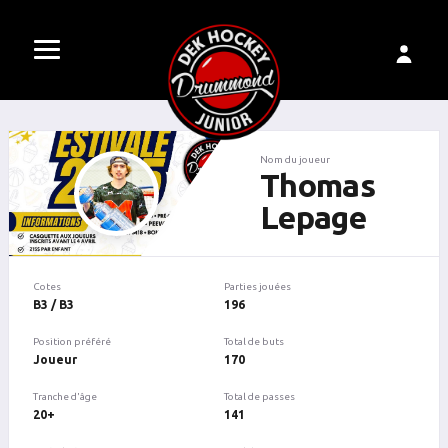
Nom du joueur
Thomas
Lepage
Cotes
Parties jouées
B3 / B3
196
Position préféré
Total de buts
Joueur
170
Tranche d'âge
Total de passes
20+
141