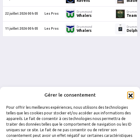
Ravens
Blades 
Drummond
Drummond
22 juillet 2026 00 h 05
Les Pros
Whalers
Team 
Drummond
Drummond
11 juillet 2026 00 h 05
Les Pros
Whalers
Dolphi
Gérer le consentement
Pour offrir les meilleures expériences, nous utilisons des technologies
telles que les cookies pour stocker et/ou accéder aux informations des
appareils. Le fait de consentir à ces technologies nous permettra de
traiter des données telles que le comportement de navigation ou les ID
uniques sur ce site. Le fait de ne pas consentir ou de retirer son
FACEBOOK
INSTAGRAM
consentement peut avoir un effet négatif sur certaines caractéristiques