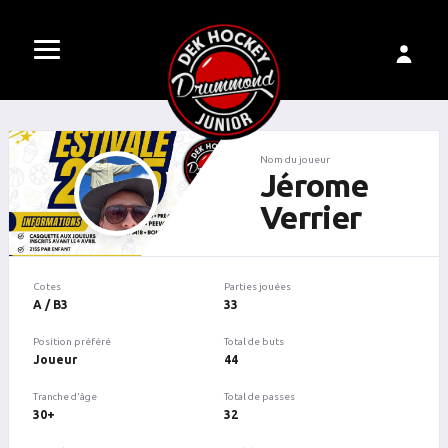
Nom du joueur
Jérome
Verrier
Cotes
Parties jouées
A / B3
33
Position préféré
Total de buts
Joueur
44
Tranche d'âge
Total de passes
30+
32