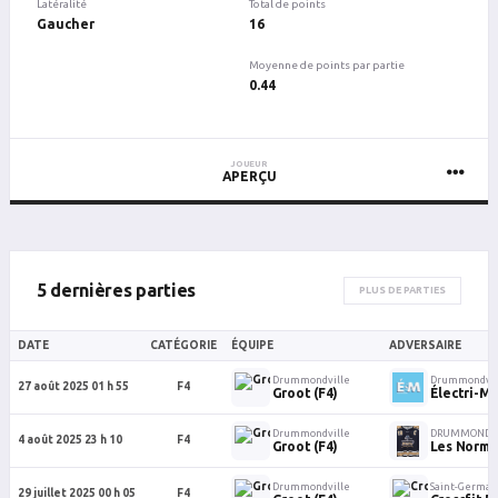
Latéralité
Total de points
Gaucher
16
Moyenne de points par partie
0.44
JOUEUR
APERÇU
5 dernières parties
PLUS DE PARTIES
DATE
CATÉGORIE
ÉQUIPE
ADVERSAIRE
Drummondville
Drummondvil
27 août 2025 01 h 55
F4
Groot (F4)
Électri-Ma
Drummondville
DRUMMONDVI
4 août 2025 23 h 10
F4
Groot (F4)
Les Norm
Drummondville
Saint-Germai
29 juillet 2025 00 h 05
F4