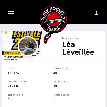
Nom du joueur
Léa
Léveillée
Cotes
Parties jouées
F4+ / F5
36
Position préféré
Total de buts
Joueur
10
Tranche d'âge
Total de passes
18+
6