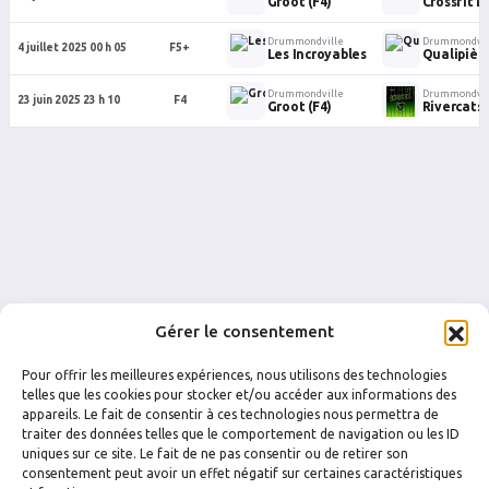
Groot (F4)
Crossfit 
Drummondville
Drummondvil
4 juillet 2025 00 h 05
F5+
Les Incroyables
Qualipièc
Drummondville
Drummondvil
23 juin 2025 23 h 10
F4
Groot (F4)
Rivercats
Gérer le consentement
Pour offrir les meilleures expériences, nous utilisons des technologies
telles que les cookies pour stocker et/ou accéder aux informations des
appareils. Le fait de consentir à ces technologies nous permettra de
traiter des données telles que le comportement de navigation ou les ID
uniques sur ce site. Le fait de ne pas consentir ou de retirer son
FACEBOOK
INSTAGRAM
consentement peut avoir un effet négatif sur certaines caractéristiques