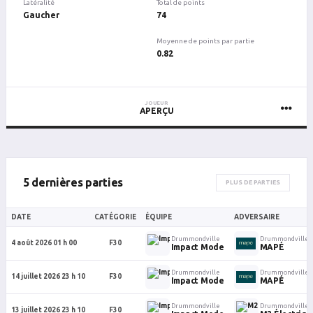
Latéralité
Total de points
Gaucher
74
Moyenne de points par partie
0.82
JOUEUR
APERÇU
5 dernières parties
PLUS DE PARTIES
DATE
CATÉGORIE
ÉQUIPE
ADVERSAIRE
Drummondville
Drummondville
4 août 2026 01 h 00
F30
Impact Mode
MAPÉ
Drummondville
Drummondville
14 juillet 2026 23 h 10
F30
Impact Mode
MAPÉ
Drummondville
Drummondville
13 juillet 2026 23 h 10
F30