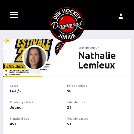
Nom du joueur
Nathalie
Lemieux
Cotes
Parties jouées
F6+ / -
90
Position préféré
Total de buts
Joueur
21
Tranche d'âge
Total de passes
45+
53