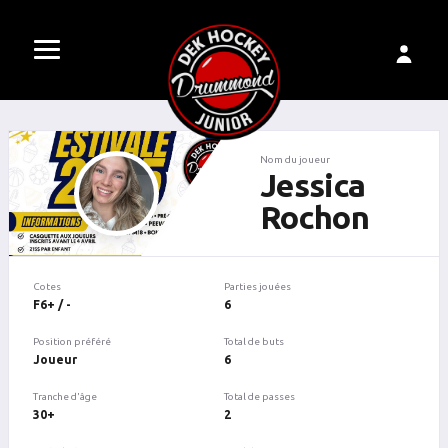
Nom du joueur
Jessica
Rochon
Cotes
Parties jouées
F6+ / -
6
Position préféré
Total de buts
Joueur
6
Tranche d'âge
Total de passes
30+
2