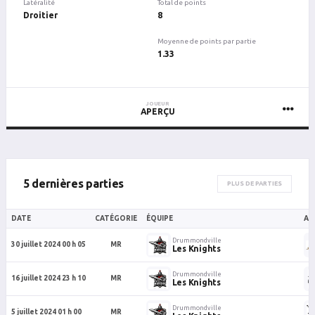
Latéralité
Total de points
Droitier
8
Moyenne de points par partie
1.33
JOUEUR
APERÇU
5 dernières parties
PLUS DE PARTIES
DATE
CATÉGORIE
ÉQUIPE
AD
Drummondville
30 juillet 2024 00 h 05
MR
Les Knights
Drummondville
16 juillet 2024 23 h 10
MR
Les Knights
Drummondville
5 juillet 2024 01 h 00
MR