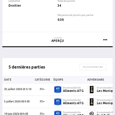
Latéralité
Total de points
Droitier
34
Moyenne de points par partie
0.50
JOUEUR
APERÇU
5 dernières parties
PLUS DE PARTIES
DATE
CATÉGORIE
ÉQUIPE
ADVERSAIRE
Drummondville
Drummondville
23 juillet 2026 23 h 10
F5+
Aliments ATG
Les Moniqu
Drummondville
Drummondville
3 juillet 2026 00 h 05
F5+
Aliments ATG
Les Moniqu
Drummondville
drummondville
19 juin 2026 00 h 05
F5+