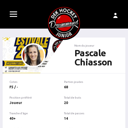
Nom du joueur
Pascale
Chiasson
Cotes
Parties jouées
F5 / -
68
Position préféré
Total de buts
Joueur
20
Tranche d'âge
Total de passes
40+
14