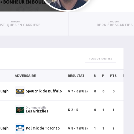
JOUEUR
JOUEUR
ISTIQUES EN CARRIÈRE
DERNIÈRES PARTIES
PLUS DE PARTIES
ADVERSAIRE
RÉSULTAT
B
P
PTS
PUN
burgh
Spoutnik de Buffalo
V
7 - 6
(FUS)
0
0
0
0
Drummondville
D
2 - 5
0
1
1
2
Les Grizzlies
burgh
Polimix de Toronto
V
8 - 7
(FUS)
1
1
2
0