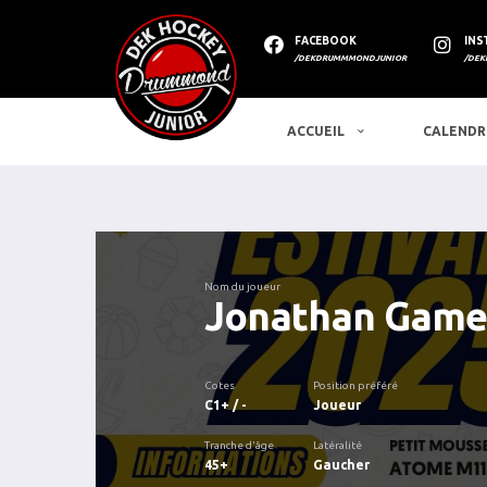
FACEBOOK
INS
/DEKDRUMMMONDJUNIOR
/DEK
ACCUEIL
CALENDR
Nom du joueur
Jonathan Game
Cotes
Position préféré
C1+ / -
Joueur
Tranche d'âge
Latéralité
45+
Gaucher