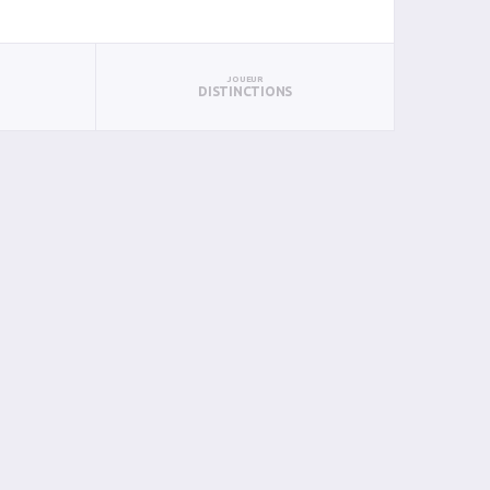
JOUEUR
DISTINCTIONS
BAN
PAN
BIN
PIN
0
0
0
0
0
0
0
0
0
0
0
0