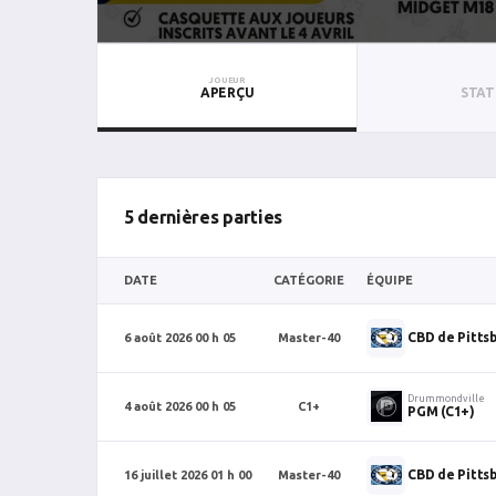
JOUEUR
APERÇU
STAT
5 dernières parties
DATE
CATÉGORIE
ÉQUIPE
CBD de Pitts
6 août 2026 00 h 05
Master-40
Drummondville
4 août 2026 00 h 05
C1+
PGM (C1+)
CBD de Pitts
16 juillet 2026 01 h 00
Master-40