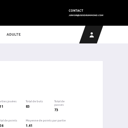
CONTACT
JUNIOR@DEKDRUMMOND.COM
ADULTE
arties jouées
Total de buts
Total de
passes
11
83
73
tal de points
Moyenne de points par partie
56
1.41