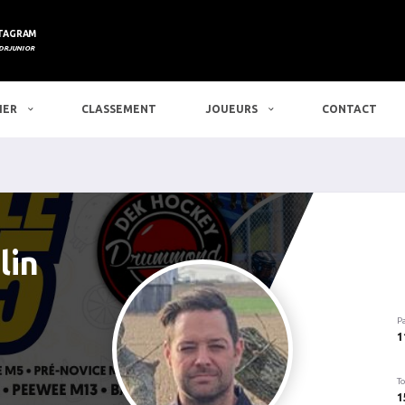
TAGRAM
DRJUNIOR
IER
CLASSEMENT
JOUEURS
CONTACT
lin
P
1
To
1