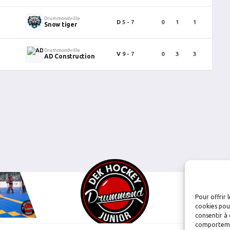
Drummondville
D
5 - 7
0
1
1
0
Snow tiger
Drummondville
V
9 - 7
0
3
3
0
AD Construction
Pour offrir 
cookies pour
consentir à 
comportement