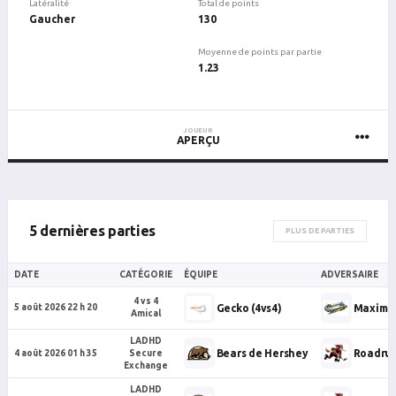
Latéralité
Total de points
Gaucher
130
Moyenne de points par partie
1.23
JOUEUR
APERÇU
5 dernières parties
PLUS DE PARTIES
DATE
CATÉGORIE
ÉQUIPE
ADVERSAIRE
4 vs 4
Gecko (4vs4)
Maximus
5 août 2026 22 h 20
Amical
LADHD
Bears de Hershey
Roadrun
4 août 2026 01 h 35
Secure
Exchange
LADHD