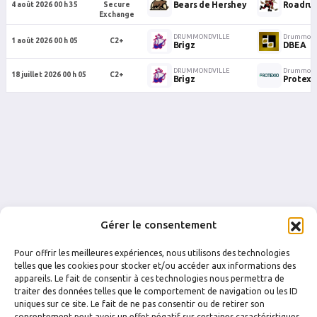
Bears de Hershey
Roadrun
4 août 2026 00 h 35
Secure
Exchange
DRUMMONDVILLE
Drummondv
1 août 2026 00 h 05
C2+
Brigz
DBEA
DRUMMONDVILLE
Drummondv
18 juillet 2026 00 h 05
C2+
Brigz
Protexi
Gérer le consentement
Pour offrir les meilleures expériences, nous utilisons des technologies
telles que les cookies pour stocker et/ou accéder aux informations des
appareils. Le fait de consentir à ces technologies nous permettra de
traiter des données telles que le comportement de navigation ou les ID
FACEBOOK
INSTAGRAM
uniques sur ce site. Le fait de ne pas consentir ou de retirer son
consentement peut avoir un effet négatif sur certaines caractéristiques