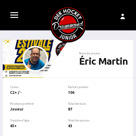
Nom du joueur
Éric Martin
Cotes
Parties jouées
C2+ / -
106
Position préféré
Total de buts
Joueur
87
Tranche d'âge
Total de passes
45+
43