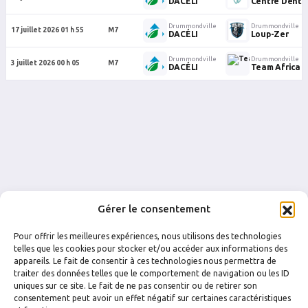
DACÉLI
Centre Denta
Drummondville
Drummondville
17 juillet 2026 01 h 55
M7
DACÉLI
Loup-Zer
Drummondville
Drummondville
3 juillet 2026 00 h 05
M7
DACÉLI
Team Africa
Gérer le consentement
Pour offrir les meilleures expériences, nous utilisons des technologies
telles que les cookies pour stocker et/ou accéder aux informations des
appareils. Le fait de consentir à ces technologies nous permettra de
traiter des données telles que le comportement de navigation ou les ID
uniques sur ce site. Le fait de ne pas consentir ou de retirer son
FACEBOOK
INSTAGRAM
consentement peut avoir un effet négatif sur certaines caractéristiques