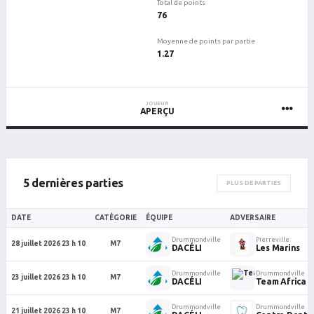
Total de points
76
Moyenne de points par partie
1.27
JOUEUR
APERÇU
5 dernières parties
PLUS DE PARTIES
DATE
CATÉGORIE
ÉQUIPE
ADVERSAIRE
Drummondville
Pierreville
28 juillet 2026 23 h 10
M7
DACÉLI
Les Marins
Drummondville
Drummondville
23 juillet 2026 23 h 10
M7
DACÉLI
Team Africa
Drummondville
Drummondville
21 juillet 2026 23 h 10
M7