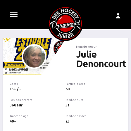
Nom du joueur
Julie
Denoncourt
Cotes
Parties jouées
F5+ / -
60
Position préféré
Total de buts
Joueur
51
Tranche d'âge
Total de passes
40+
25