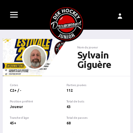
Nom du joueur
Sylvain
Giguère
Cotes
Parties jouées
C2+ / -
112
Position préféré
Total de buts
Joueur
43
Tranche d'âge
Total de passes
45+
68