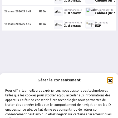
Customaxx
Cabinet juridi
Drummondville
Drummondville
26 mars 2026 23 h 45
H30A
Customaxx
Cabinet juridi
Drummondville
Drummond
19 mars 2026 22 h 55
H30A
Customaxx
EXP
Gérer le consentement
Pour offrir les meilleures expériences, nous utilisons des technologies
telles que les cookies pour stocker et/ou accéder aux informations des
appareils. Le fait de consentir à ces technologies nous permettra de
traiter des données telles que le comportement de navigation ou les ID
uniques sur ce site. Le fait de ne pas consentir ou de retirer son
FACEBOOK
INSTAGRAM
consentement peut avoir un effet négatif sur certaines caractéristiques