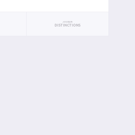
JOUEUR
DISTINCTIONS
N
PAN
BIN
PIN
0
0
0
0
0
0
0
0
0