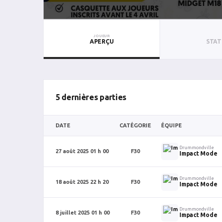
JOUEUR
APERÇU
STAT
5 dernières parties
DATE
CATÉGORIE
ÉQUIPE
Drummondville
27 août 2025 01 h 00
F30
Impact Mode
Drummondville
18 août 2025 22 h 20
F30
Impact Mode
Drummondville
8 juillet 2025 01 h 00
F30
Impact Mode