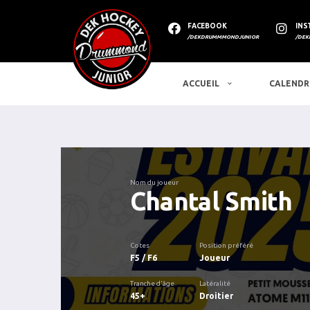
FACEBOOK
INS
/DEKDRUMMMONDJUNIOR
/DEK
ACCUEIL
CALENDR
Nom du joueur
Chantal Smith
Cotes
Position préféré
F5 / F6
Joueur
Tranche d'âge
Latéralité
45+
Droitier