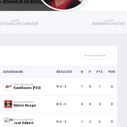
JOUEUR
JOUEUR
ISTIQUES EN CARRIÈRE
DERNIÈRES PARTIES
PLUS DE PARTIES
ADVERSAIRE
RÉSULTAT
B
P
PTS
PUN
BA
Drummondville
V
4 - 3
1
0
1
0
0
Kamikazes (F30)
Drummondville
D
0 - 5
0
0
0
0
0
Bâton Rouge
Drummondville
V
6 - 2
1
2
3
0
0
Joel Hébert