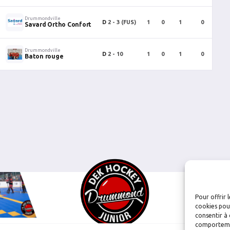
Drummondville
D
2 - 3
(FUS)
1
0
1
0
0
Savard Ortho Confort
Drummondville
D
2 - 10
1
0
1
0
0
Baton rouge
Pour offrir 
cookies pour
consentir à 
comportement