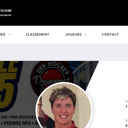
TAGRAM
DRJUNIOR
IER
CLASSEMENT
JOUEURS
CONTACT
P
1
To
3