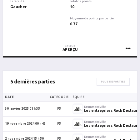
Latéralité
Total de points
Gaucher
10
Moyenne de points par partie
0.77
JOUEUR
APERÇU
5 dernières parties
PLUS DE PARTIES
DATE
CATÉGORIE
ÉQUIPE
Drummondville
30 janvier 2025 01 h 35
F5
Les entreprises Rock Deslauri
Drummondville
19 novembre 2024 00 h 45
F5
Les entreprises Rock Deslauri
Drummondville
2 novembre 2024 15 h 50
F5