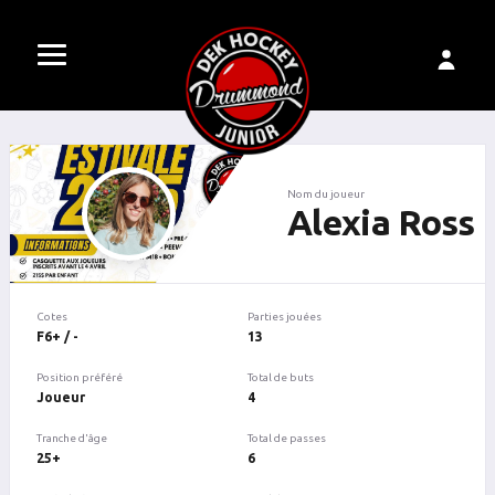
Nom du joueur
Alexia Ross
Cotes
Parties jouées
F6+ / -
13
Position préféré
Total de buts
Joueur
4
Tranche d'âge
Total de passes
25+
6