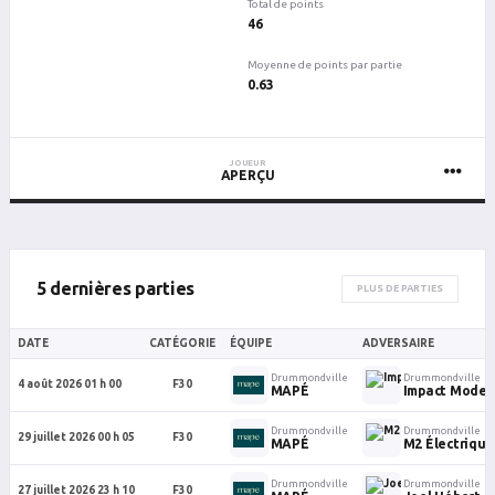
Total de points
46
Moyenne de points par partie
0.63
JOUEUR
APERÇU
5 dernières parties
PLUS DE PARTIES
DATE
CATÉGORIE
ÉQUIPE
ADVERSAIRE
Drummondville
Drummondville
4 août 2026 01 h 00
F30
MAPÉ
Impact Mode
Drummondville
Drummondville
29 juillet 2026 00 h 05
F30
MAPÉ
M2 Électrique
Drummondville
Drummondville
27 juillet 2026 23 h 10
F30