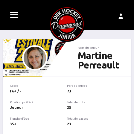
Nom du joueur
Martine
Perreault
Cotes
Parties jouées
F6+ / -
73
Position préféré
Total de buts
Joueur
23
Tranche d'âge
Total de passes
35+
23