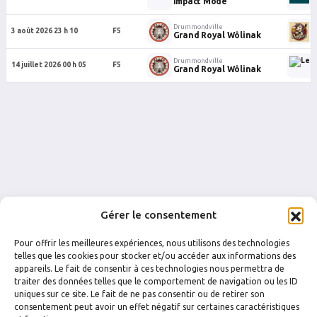
Impact Mode
Drummondville
D
3 août 2026 23 h 10
F5
Grand Royal Wôlinak
Drummondville
D
14 juillet 2026 00 h 05
F5
Grand Royal Wôlinak
Gérer le consentement
Pour offrir les meilleures expériences, nous utilisons des technologies
telles que les cookies pour stocker et/ou accéder aux informations des
appareils. Le fait de consentir à ces technologies nous permettra de
traiter des données telles que le comportement de navigation ou les ID
uniques sur ce site. Le fait de ne pas consentir ou de retirer son
FACEBOOK
INSTAGRAM
consentement peut avoir un effet négatif sur certaines caractéristiques