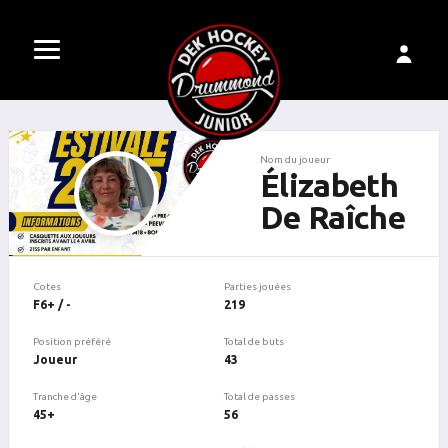
Nom du joueur
Élizabeth
De Raîche
Cotes
Parties jouées
F6+ / -
219
Position préféré
Total de buts
Joueur
43
Tranche d'âge
Total de passes
45+
56