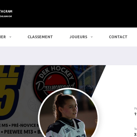
TAGRAM
DRJUNIOR
IER
CLASSEMENT
JOUEURS
CONTACT
P
1
To
3