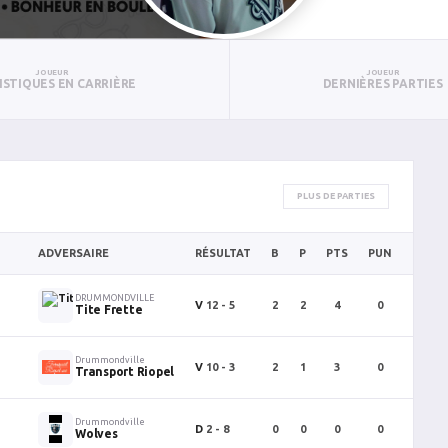
JOUEUR
JOUEUR
ISTIQUES EN CARRIÈRE
DERNIÈRES PARTIES
PLUS DE PARTIES
ADVERSAIRE
RÉSULTAT
B
P
PTS
PUN
BAN
DRUMMONDVILLE
V
12 - 5
2
2
4
0
0
Tite Frette
Drummondville
V
10 - 3
2
1
3
0
0
Transport Riopel
Drummondville
D
2 - 8
0
0
0
0
0
Wolves