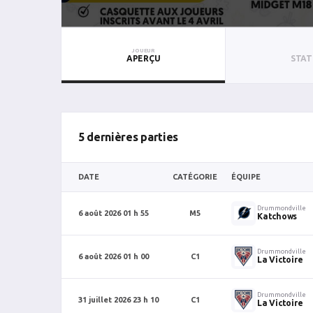
JOUEUR
APERÇU
STAT
5 dernières parties
DATE
CATÉGORIE
ÉQUIPE
Drummondville
6 août 2026 01 h 55
M5
Katchows
Drummondville
6 août 2026 01 h 00
C1
La Victoire
Drummondville
31 juillet 2026 23 h 10
C1
La Victoire