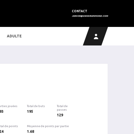
CONTACT
JUNIOR@DEKDRUMMOND.COM
ADULTE
arties jouées
Total de buts
Total de
passes
93
195
129
tal de points
Moyenne de points par partie
24
1.68