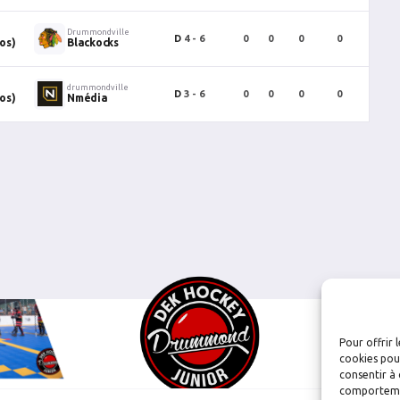
Drummondville
D
4 - 6
0
0
0
0
0
os)
Blackocks
drummondville
D
3 - 6
0
0
0
0
0
os)
Nmédia
Pour offrir 
cookies pour
consentir à 
comportement