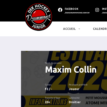
FACEBOOK
INS
/DEKDRUMMMONDJUNIOR
/DEK
ACCUEIL
CALENDR
Nom du joueur
Maxim Collin
Cotes
Position préféré
F2 / -
Joueur
Tranche d'âge
Latéralité
20+
Droitier