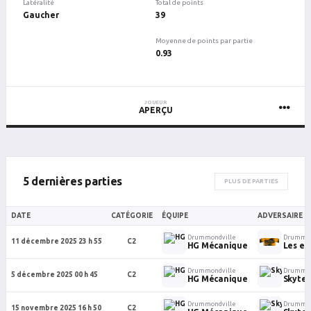
Latéralité
Total de points
Gaucher
39
Moyenne de points par partie
0.93
JOUEUR
APERÇU
5 dernières parties
PLUS DE PARTIES
DATE
CATÉGORIE
ÉQUIPE
ADVERSAIRE
Drummondville
Drummon
11 décembre 2025 23 h 55
C2
HG Mécanique
Les en
Drummondville
Drummon
5 décembre 2025 00 h 45
C2
HG Mécanique
Skytec
Drummondville
Drummon
15 novembre 2025 16 h 50
C2