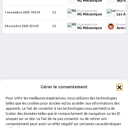
HG Mécanique
Skytec
Drummondville
Miami
1 novembre 2025 19 h 30
C2
HG Mécanique
Les As
Drummondville
Drummon
24 octobre 2025 22 h 55
C2
HG Mécanique
Avera
Gérer le consentement
Pour offrir les meilleures expériences, nous utilisons des technologies
telles que les cookies pour stocker et/ou accéder aux informations des
appareils. Le fait de consentir à ces technologies nous permettra de
traiter des données telles que le comportement de navigation ou les ID
uniques sur ce site. Le fait de ne pas consentir ou de retirer son
FACEBOOK
INSTAGRAM
consentement peut avoir un effet négatif sur certaines caractéristiques