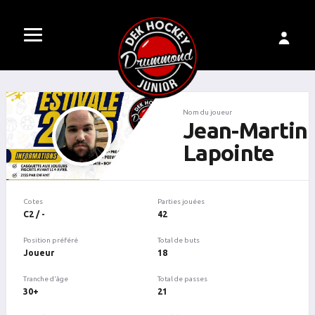
Nom du joueur
Jean-Martin
Lapointe
Cotes
Parties jouées
C2 / -
42
Position préféré
Total de buts
Joueur
18
Tranche d'âge
Total de passes
30+
21