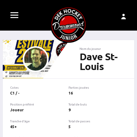
Nom du joueur
Dave St-
Louis
Cotes
Parties jouées
C1 / -
16
Position préféré
Total de buts
Joueur
9
Tranche d'âge
Total de passes
45+
5