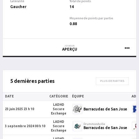
Latéralité
Total de points
Gaucher
14
Moyenne de points par partie
0.88
JOUEUR
APERÇU
5 dernières parties
PLUS DE PARTIES
DATE
CATÉGORIE
ÉQUIPE
ADV
LADHD
Barracudas de San Jose
23 juin 2025 23 h 10
Secure
Exchange
LADHD
Drummondville
3 septembre 2024 00 h 10
Secure
Barracudas de San Jose
Exchange
LADHD