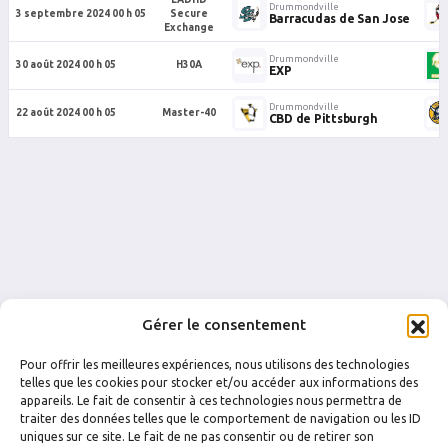
Drummondville
3 septembre 2024 00 h 05
Secure
Barracudas de San Jose
Exchange
Drummondville
30 août 2024 00 h 05
H30A
EXP
Drummondville
22 août 2024 00 h 05
Master-40
CBD de Pittsburgh
Gérer le consentement
Pour offrir les meilleures expériences, nous utilisons des technologies
telles que les cookies pour stocker et/ou accéder aux informations des
appareils. Le fait de consentir à ces technologies nous permettra de
traiter des données telles que le comportement de navigation ou les ID
FACEBOOK
INSTAGRAM
uniques sur ce site. Le fait de ne pas consentir ou de retirer son