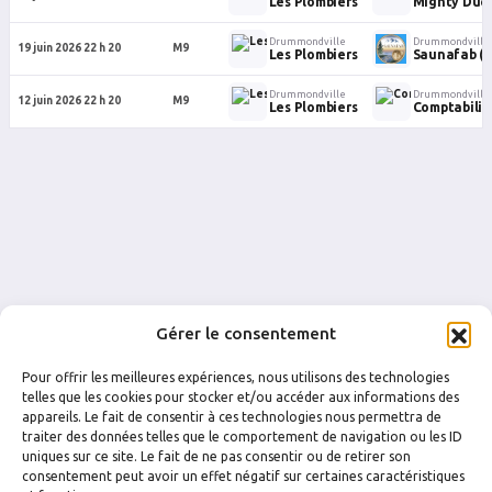
Les Plombiers
Mighty Duc
Drummondville
Drummondville
19 juin 2026 22 h 20
M9
Les Plombiers
Saunafab (
Drummondville
Drummondville
12 juin 2026 22 h 20
M9
Les Plombiers
Comptabilit
Gérer le consentement
Pour offrir les meilleures expériences, nous utilisons des technologies
telles que les cookies pour stocker et/ou accéder aux informations des
appareils. Le fait de consentir à ces technologies nous permettra de
traiter des données telles que le comportement de navigation ou les ID
uniques sur ce site. Le fait de ne pas consentir ou de retirer son
FACEBOOK
INSTAGRAM
consentement peut avoir un effet négatif sur certaines caractéristiques