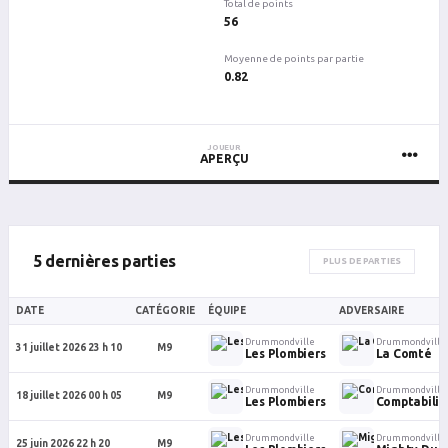
Total de points
56
Moyenne de points par partie
0.82
JOUEUR
APERÇU
5 dernières parties
PLUS DE PARTIES
DATE
CATÉGORIE
ÉQUIPE
ADVERSAIRE
Drummondville
Drummondville
31 juillet 2026 23 h 10
M9
Les Plombiers
La Comté
Drummondville
Drummondville
18 juillet 2026 00 h 05
M9
Les Plombiers
Comptabilit
Drummondville
Drummondville
25 juin 2026 22 h 20
M9