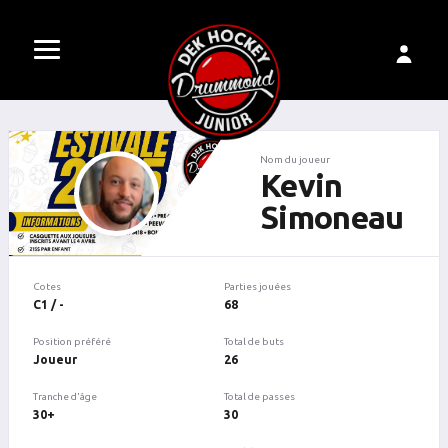
Nom du joueur
Kevin
Simoneau
Cotes
Parties jouées
C1 / -
68
Position préféré
Total de buts
Joueur
26
Tranche d'âge
Total de passes
30+
30