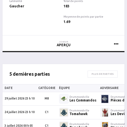
Latéralité
Total de points
Gaucher
183
Moyenne de points par partie
1.69
JOUEUR
APERÇU
5 dernières parties
PLUS DE PARTIES
DATE
CATÉGORIE
ÉQUIPE
ADVERSAIRE
Drummondville
Drummondvi
29 juillet 2026 23 h 10
M8
Les Commandos
Pièces d
Drummondville
Drummondvi
24 juillet 2026 23 h 10
C1
Tomahawk
Les Devil
Drummondville
Drummondvi
3 juillet 2026 00 h 05
C1