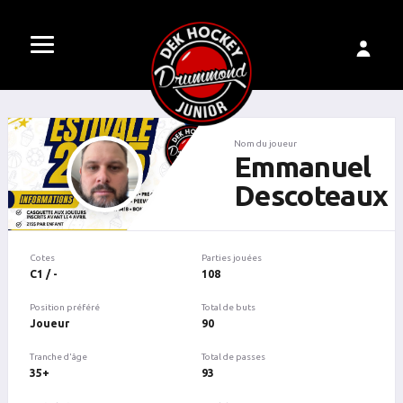
Nom du joueur
Emmanuel
Descoteaux
Cotes
Parties jouées
C1 / -
108
Position préféré
Total de buts
Joueur
90
Tranche d'âge
Total de passes
35+
93