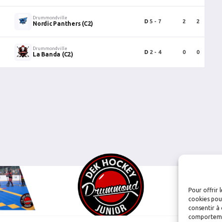
Drummondville
D
5 - 7
2
2
4
Nordic Panthers (C2)
Drummondville
D
2 - 4
0
0
0
La Banda (C2)
Pour offrir 
cookies pour
consentir à 
comportement