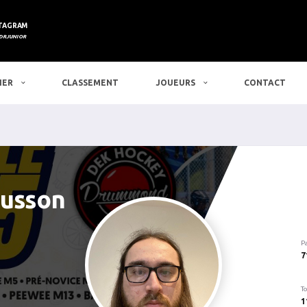
TAGRAM
DRJUNIOR
IER
CLASSEMENT
JOUEURS
CONTACT
Cusson
P
7
To
1