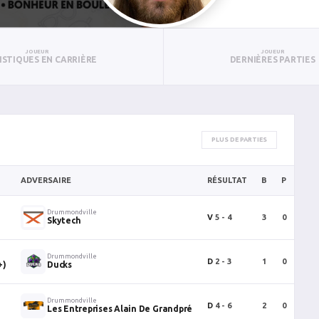
JOUEUR
JOUEUR
ISTIQUES EN CARRIÈRE
DERNIÈRES PARTIES
PLUS DE PARTIES
ADVERSAIRE
RÉSULTAT
B
P
PTS
Drummondville
V
5 - 4
3
0
3
Skytech
Drummondville
D
2 - 3
1
0
1
+)
Ducks
Drummondville
D
4 - 6
2
0
2
Les Entreprises Alain De Grandpré