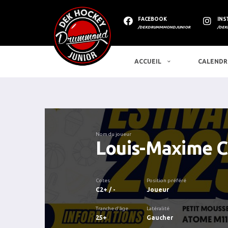
FACEBOOK
INS
/DEKDRUMMMONDJUNIOR
/DEK
ACCUEIL
CALENDR
Nom du joueur
Louis-Maxime 
Cotes
Position préféré
C2+ / -
Joueur
Tranche d'âge
Latéralité
25+
Gaucher