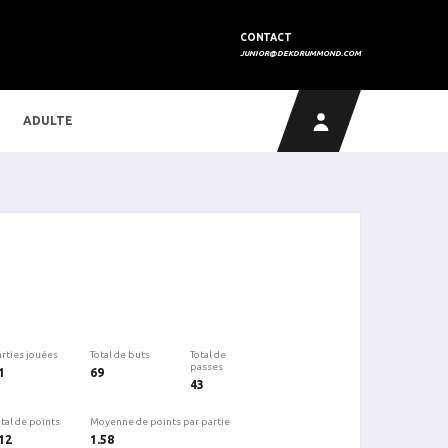
CONTACT
JUNIOR@DEKDRUMMOND.COM
ADULTE
arties jouées
Total de buts
Total de
passes
1
69
43
tal de points
Moyenne de points par partie
12
1.58