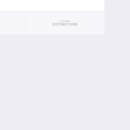
JOUEUR
DISTINCTIONS
PUN
BAN
PAN
BIN
PIN
0
0
0
0
0
0
0
0
0
0
0
0
0
0
0