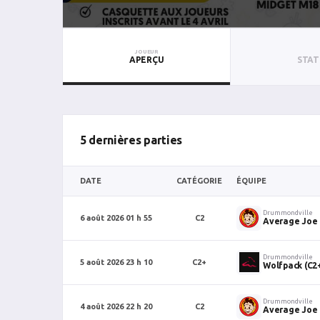
JOUEUR
APERÇU
STAT
5 dernières parties
DATE
CATÉGORIE
ÉQUIPE
Drummondville
6 août 2026 01 h 55
C2
Average Joe
Drummondville
5 août 2026 23 h 10
C2+
Wolfpack (C2
Drummondville
4 août 2026 22 h 20
C2
Average Joe