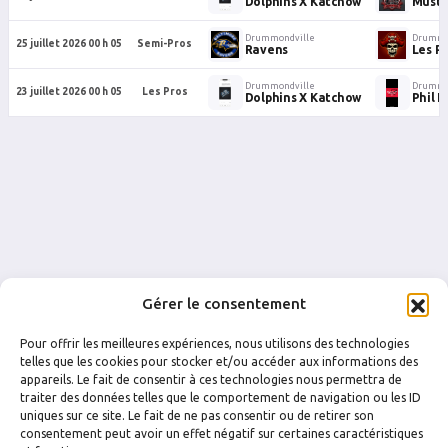
Dolphins X Katchow
Musta
Drummondville
Drummo
25 juillet 2026 00 h 05
Semi-Pros
Ravens
Les Pi
Drummondville
Drummo
23 juillet 2026 00 h 05
Les Pros
Dolphins X Katchow
Phil E
Gérer le consentement
Pour offrir les meilleures expériences, nous utilisons des technologies
telles que les cookies pour stocker et/ou accéder aux informations des
appareils. Le fait de consentir à ces technologies nous permettra de
traiter des données telles que le comportement de navigation ou les ID
uniques sur ce site. Le fait de ne pas consentir ou de retirer son
FACEBOOK
INSTAGRAM
consentement peut avoir un effet négatif sur certaines caractéristiques