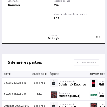
Latéralité
Total de points
Gaucher
254
Moyenne de points par partie
1.53
JOUEUR
APERÇU
5 dernières parties
PLUS DE PARTIES
DATE
CATÉGORIE
ÉQUIPE
ADVERSAIRE
Drummondville
Drummo
5 août 2026 23 h 10
Les Pros
Dolphins X Katchow
Phil E
Drummond
Drumm
5 août 2026 01 h 00
B2+
Mustangs (B2+)
CBD
Drummondville
Drummo
29 juillet 2026 23 h 10
Les Pros