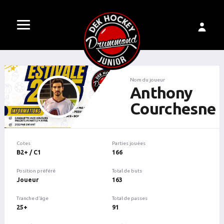
Nom du joueur
Anthony
Courchesne
Cotes
Parties jouées
B2+ / C1
166
Position préféré
Total de buts
Joueur
163
Tranche d'âge
Total de passes
25+
91