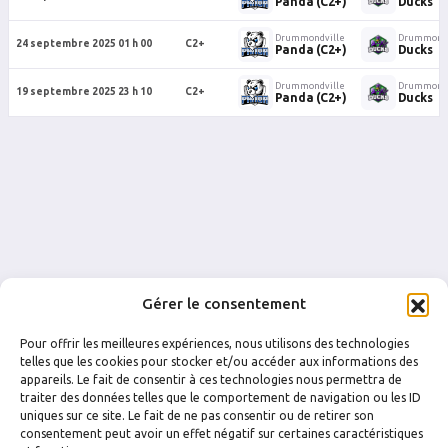
Panda (C2+)
Ducks
Drummondville
Drummondv
24 septembre 2025 01 h 00
C2+
Panda (C2+)
Ducks
Drummondville
Drummondv
19 septembre 2025 23 h 10
C2+
Panda (C2+)
Ducks
Gérer le consentement
Pour offrir les meilleures expériences, nous utilisons des technologies
telles que les cookies pour stocker et/ou accéder aux informations des
appareils. Le fait de consentir à ces technologies nous permettra de
traiter des données telles que le comportement de navigation ou les ID
uniques sur ce site. Le fait de ne pas consentir ou de retirer son
FACEBOOK
INSTAGRAM
consentement peut avoir un effet négatif sur certaines caractéristiques