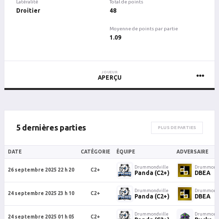
Latéralité
Total de points
Droitier
48
Moyenne de points par partie
1.09
JOUEUR
APERÇU
5 dernières parties
PLUS DE PARTIES
DATE
CATÉGORIE
ÉQUIPE
ADVERSAIRE
Drummondville
Drummondv
26 septembre 2025 22 h 20
C2+
Panda (C2+)
DBEA
Drummondville
Drummondv
24 septembre 2025 23 h 10
C2+
Panda (C2+)
DBEA
Drummondville
Drummondv
24 septembre 2025 01 h 05
C2+