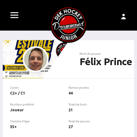
Nom du joueur
Félix Prince
Cotes
Parties jouées
C2+ / C1
44
Position préféré
Total de buts
Joueur
21
Tranche d'âge
Total de passes
35+
27