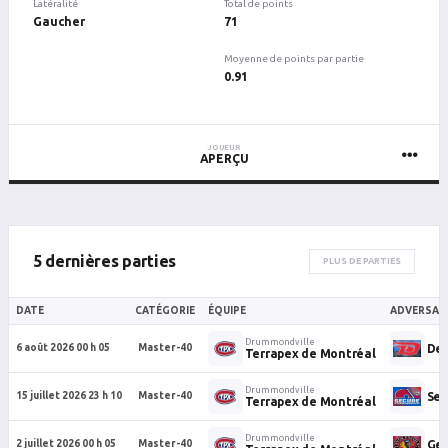
Latéralité
Total de points
Gaucher
71
Moyenne de points par partie
0.91
JOUEUR
APERÇU
5 dernières parties
PLUS DE PARTIES
DATE
CATÉGORIE
ÉQUIPE
ADVERSAIR
Drummondville
Dek
6 août 2026 00 h 05
Master-40
Terrapex de Montréal
Drummondville
Sec
15 juillet 2026 23 h 10
Master-40
Terrapex de Montréal
Drummondville
Ges
2 juillet 2026 00 h 05
Master-40