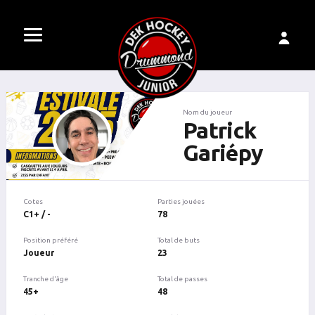
Nom du joueur
Patrick
Gariépy
Cotes
Parties jouées
C1+ / -
78
Position préféré
Total de buts
Joueur
23
Tranche d'âge
Total de passes
45+
48