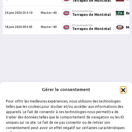
Terrapex de Montréal
Drummondville
Ben
24 juin 2026 23 h 10
Master-40
Terrapex de Montréal
Drummondville
Meu
18 juin 2026 00 h 05
Master-40
Terrapex de Montréal
Gérer le consentement
Pour offrir les meilleures expériences, nous utilisons des technologies
telles que les cookies pour stocker et/ou accéder aux informations des
appareils. Le fait de consentir à ces technologies nous permettra de
traiter des données telles que le comportement de navigation ou les ID
uniques sur ce site. Le fait de ne pas consentir ou de retirer son
FACEBOOK
INSTAGRAM
consentement peut avoir un effet négatif sur certaines caractéristiques