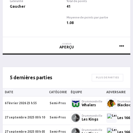
Latéralité
Total de points
Gaucher
41
Moyenne de points par partie
1.08
JOUEUR
APERÇU
5 dernières parties
PLUS DE PARTIES
DATE
CATÉGORIE
ÉQUIPE
ADVERSAIRE
Drummondville
Drummondv
6 février 2026 23 h 55
Semi-Pros
Whalers
Blackock
Drummondville
Les 1664
27 septembre 2025 00 h 10
Semi-Pros
Les Kings
Drummondville
Les 1664
27 septembre 2025 00 h 05
Semi-Pros