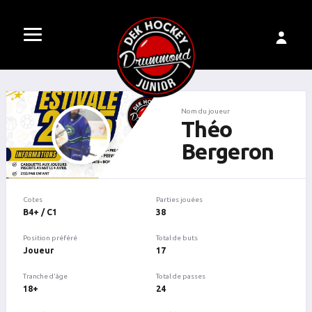
Nom du joueur
Théo
Bergeron
Cotes
Parties jouées
B4+ / C1
38
Position préféré
Total de buts
Joueur
17
Tranche d'âge
Total de passes
18+
24