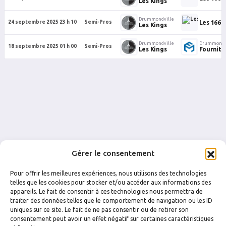
Les Kings
Drummondville
Les 1664
24 septembre 2025 23 h 10
Semi-Pros
Les Kings
Drummondville
Drummondv
18 septembre 2025 01 h 00
Semi-Pros
Les Kings
Fournitu
Gérer le consentement
Pour offrir les meilleures expériences, nous utilisons des technologies
telles que les cookies pour stocker et/ou accéder aux informations des
appareils. Le fait de consentir à ces technologies nous permettra de
traiter des données telles que le comportement de navigation ou les ID
uniques sur ce site. Le fait de ne pas consentir ou de retirer son
FACEBOOK
INSTAGRAM
consentement peut avoir un effet négatif sur certaines caractéristiques