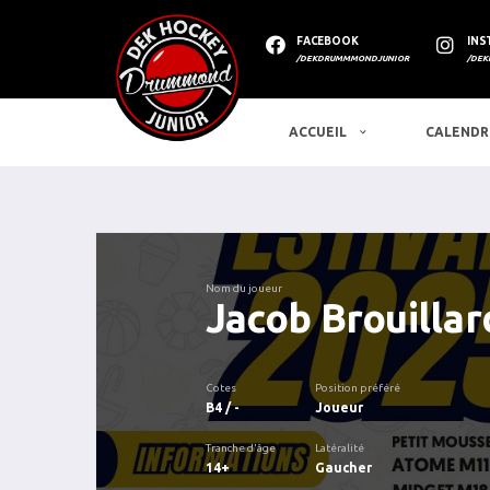
FACEBOOK
INS
/DEKDRUMMMONDJUNIOR
/DEK
ACCUEIL
CALENDR
Nom du joueur
Jacob Brouillar
Cotes
Position préféré
B4 / -
Joueur
Tranche d'âge
Latéralité
14+
Gaucher