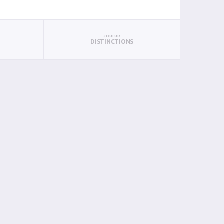
JOUEUR
DISTINCTIONS
BIN
PIN
0
0
0
0
0
0