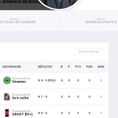
JOUEUR
JOUEUR
ISTIQUES EN CARRIÈRE
DERNIÈRES PARTIES
PLUS DE PARTIES
ADVERSAIRE
RÉSULTAT
B
P
PTS
PUN
BAN
PAN
Drummondville
V
4 - 3
(FUS)
0
0
0
0
0
0
Sésames
Drummondville
V
7 - 4
0
0
0
0
0
0
Su`a coche
Drummondville
V
9 - 6
0
2
2
0
0
0
GROOT (F5+)