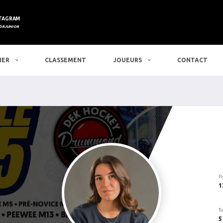
TAGRAM
DRJUNIOR
IER
CLASSEMENT
JOUEURS
CONTACT
P
1
To
5