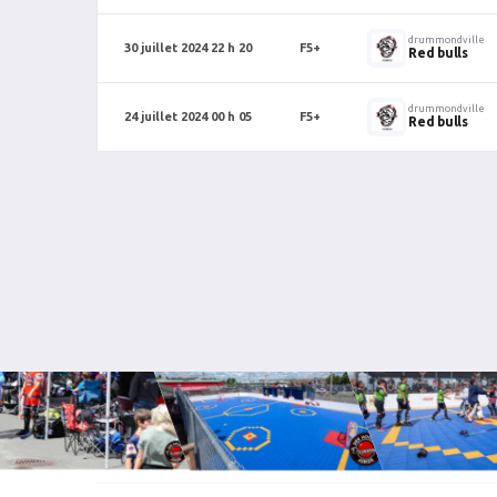
drummondville
30 juillet 2024 22 h 20
F5+
Red bulls
drummondville
24 juillet 2024 00 h 05
F5+
Red bulls