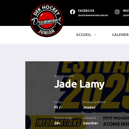
FACEBOOK
INS
/DEKDRUMMMONDJUNIOR
/DEK
ACCUEIL
CALENDR
Nom du joueur
Jade Lamy
Cotes
Position préféré
F5 / -
Joueur
Tranche d'âge
Latéralité
20+
Gaucher