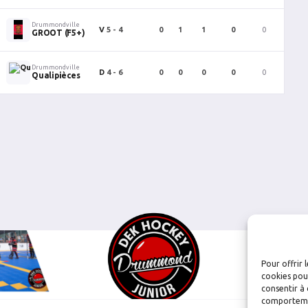
Drummondville
V
5 - 4
0
1
1
0
0
0
GROOT (F5+)
Drummondville
D
4 - 6
0
0
0
0
0
0
Qualipièces
Pour offrir 
cookies pour
consentir à 
comportement