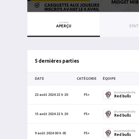
JOUEUR
APERÇU
STAT
5 dernières parties
DATE
CATÉGORIE
ÉQUIPE
drummondville
22 août 2024 22 h 20
F5+
Red bulls
drummondville
15 août 2024 22 h 20
F5+
Red bulls
drummondville
9 août 2024 00 h 05
F5+
Red bulls