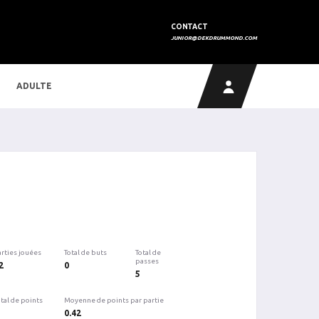
CONTACT
JUNIOR@DEKDRUMMOND.COM
ADULTE
arties jouées
Total de buts
Total de
passes
2
0
5
tal de points
Moyenne de points par partie
0.42