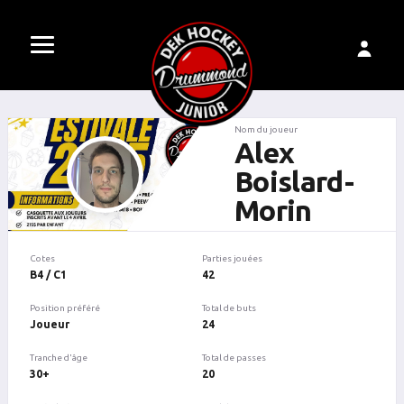
Nom du joueur
Alex
Boislard-
Morin
Cotes
Parties jouées
B4 / C1
42
Position préféré
Total de buts
Joueur
24
Tranche d'âge
Total de passes
30+
20