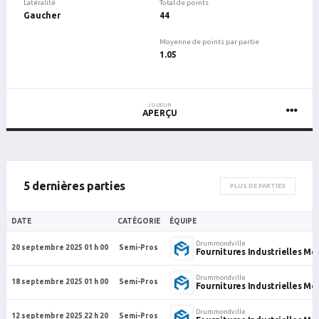
Latéralité
Total de points
Gaucher
44
Moyenne de points par partie
1.05
JOUEUR
APERÇU
5 dernières parties
PLUS DE PARTIES
DATE
CATÉGORIE
ÉQUIPE
Drummondville
20 septembre 2025 01 h 00
Semi-Pros
Fournitures Industrielles Me
Drummondville
18 septembre 2025 01 h 00
Semi-Pros
Fournitures Industrielles Me
Drummondville
12 septembre 2025 22 h 20
Semi-Pros