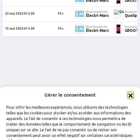
Électri-Marc
GROOT (
Drummondville
Drummondv
22 mai 2024 01 h 00
F5+
Électri-Marc
Qualipi
Drummondville
Drummondv
15 mai 2024 01 h 00
F5+
Électri-Marc
GROOT (
Gérer le consentement
Pour offrir les meilleures expériences, nous utilisons des technologies
telles que les cookies pour stocker et/ou accéder aux informations des
appareils. Le fait de consentir à ces technologies nous permettra de
traiter des données telles que le comportement de navigation ou les ID
uniques sur ce site. Le fait de ne pas consentir ou de retirer son
FACEBOOK
INSTAGRAM
consentement peut avoir un effet négatif sur certaines caractéristiques