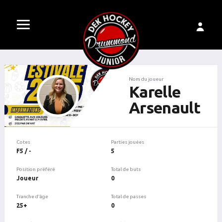
Nom du joueur
Karelle
Arsenault
Cotes
Parties jouées
F5 / -
5
Position préféré
Total de buts
Joueur
0
Tranche d'âge
Total de passes
25+
0