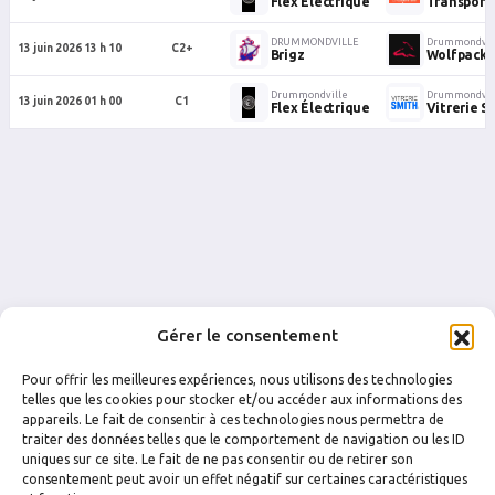
Flex Électrique
Transport 
DRUMMONDVILLE
Drummondvil
13 juin 2026 13 h 10
C2+
Brigz
Wolfpack 
Drummondville
Drummondvil
13 juin 2026 01 h 00
C1
Flex Électrique
Vitrerie S
Gérer le consentement
Pour offrir les meilleures expériences, nous utilisons des technologies
telles que les cookies pour stocker et/ou accéder aux informations des
appareils. Le fait de consentir à ces technologies nous permettra de
traiter des données telles que le comportement de navigation ou les ID
uniques sur ce site. Le fait de ne pas consentir ou de retirer son
FACEBOOK
INSTAGRAM
consentement peut avoir un effet négatif sur certaines caractéristiques