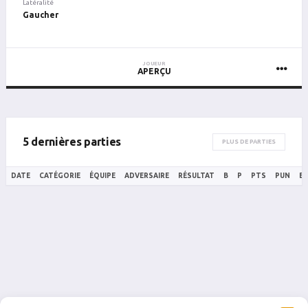
Latéralité
Gaucher
JOUEUR
APERÇU
5 dernières parties
PLUS DE PARTIES
DATE
CATÉGORIE
ÉQUIPE
ADVERSAIRE
RÉSULTAT
B
P
PTS
PUN
B