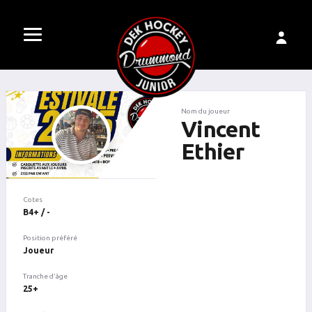
Nom du joueur
Vincent
Ethier
Cotes
B4+ / -
Position préféré
Joueur
Tranche d'âge
25+