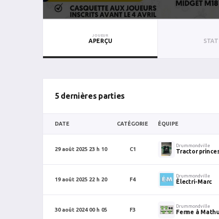
JOUEUR
APERÇU
STAT
5 dernières parties
DATE
CATÉGORIE
ÉQUIPE
Drummondville
29 août 2025 23 h 10
C1
Tractor prince
Drummondville
19 août 2025 22 h 20
F4
Électri-Marc
Drummondville
30 août 2024 00 h 05
F3
Ferme à Mathu