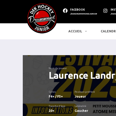
FACEBOOK
INS
/DEKDRUMMMONDJUNIOR
/DEK
ACCUEIL
CALENDR
Nom du joueur
Laurence Landr
Cotes
Position préféré
F4+ / F5+
Joueur
Tranche d'âge
Latéralité
20+
Gaucher