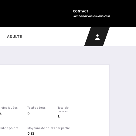
CONTACT
JUNIOR@DEKDRUMMOND.COM
ADULTE
arties jouées
Total de buts
Total de
passes
2
6
3
tal de points
Moyenne de points par partie
0.75