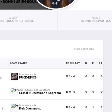
JOUEUR
JOUEUR
ISTIQUES EN CARRIÈRE
DERNIÈRES PARTIES
PLUS DE PARTIES
ADVERSAIRE
RÉSULTAT
B
P
PTS
P
Drummondville
V
5 - 4
0
0
0
ss
PUCK-ÉPICS
Saint-Germain de Grantham
N
0 - 0
0
0
0
Crossfit Drummond Soprema
Drummondville
D
1 - 4
0
1
1
rin
Dek Drummond