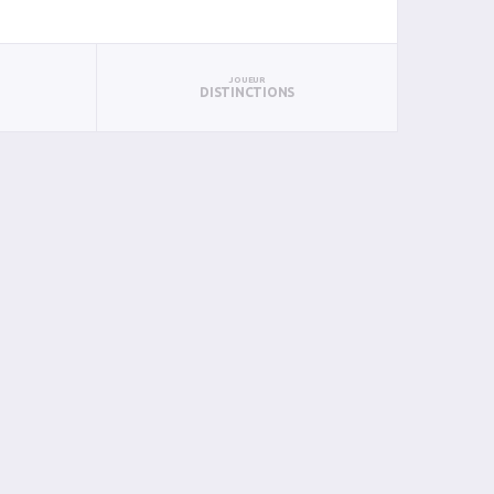
JOUEUR
DISTINCTIONS
UN
BAN
PAN
BIN
PIN
0
0
0
0
0
0
0
0
0
0
2
0
0
0
0