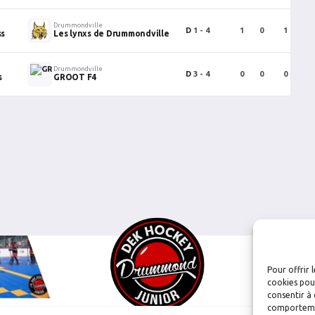
Drummondville
D
1 - 4
1
0
1
ss
Les lynxs de Drummondville
Drummondville
D
3 - 4
0
0
0
s
GROOT F4
Pour offrir 
cookies pour
consentir à 
comportement