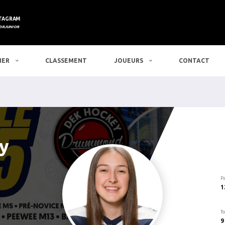
TAGRAM
DRJUNIOR
IER
CLASSEMENT
JOUEURS
CONTACT
y
P
1
To
9