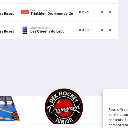
Drummondville
D
2 - 5
0
0
0
es Roses
Triathlon Drummondville
Drummondville
V
4 - 3
0
0
0
es Roses
Les Queens du Labo
Pour offrir 
cookies pour
consentir à 
comportement