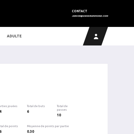
CONTACT
JUNIOR@DEKDRUMMOND.COM
ADULTE
arties jouées
Total de buts
Total de
passes
4
6
10
tal de points
Moyenne de points par partie
6
0.30