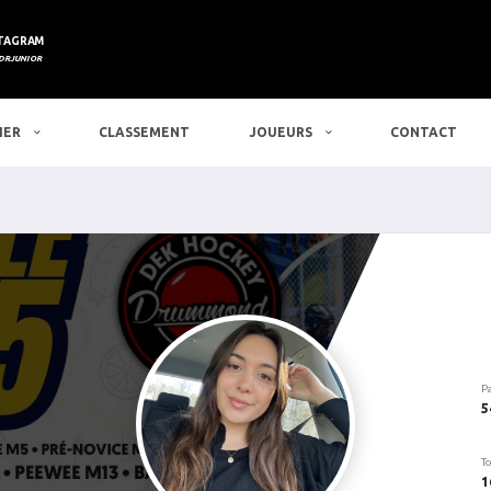
TAGRAM
DRJUNIOR
IER
CLASSEMENT
JOUEURS
CONTACT
P
5
To
1