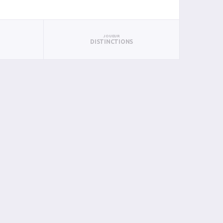
JOUEUR
DISTINCTIONS
PUN
BAN
PAN
BIN
PIN
0
0
0
0
0
0
0
0
0
0
0
0
0
0
0