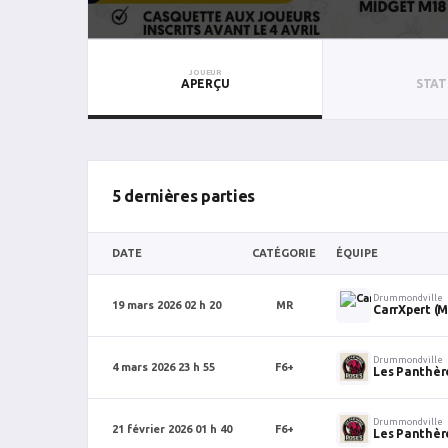
JOUEUR
APERÇU
STAT
5 dernières parties
DATE
CATÉGORIE
ÉQUIPE
Drummondville
19 mars 2026 02 h 20
MR
CarrXpert (
Drummondville
4 mars 2026 23 h 55
F6+
Les Panthèr
Drummondville
21 février 2026 01 h 40
F6+
Les Panthèr