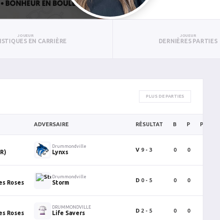
JOUEUR
JOUEUR
ISTIQUES EN CARRIÈRE
DERNIÈRES PARTIES
PLUS DE PARTIES
ADVERSAIRE
RÉSULTAT
B
P
PTS
Drummondville
V
9 - 3
0
0
0
MR)
Lynxs
Drummondville
D
0 - 5
0
0
0
es Roses
Storm
DRUMMONDVILLE
D
2 - 5
0
0
0
es Roses
Life Savers