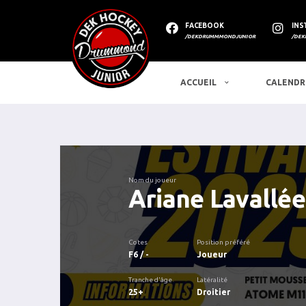
FACEBOOK
INS
/DEKDRUMMMONDJUNIOR
/DEK
ACCUEIL
CALENDR
Nom du joueur
Ariane Lavallée
Cotes
Position préféré
F6 / -
Joueur
Tranche d'âge
Latéralité
25+
Droitier