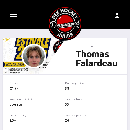
Nom du joueur
Thomas
Falardeau
Cotes
Parties jouées
C1 / -
38
Position préféré
Total de buts
Joueur
33
Tranche d'âge
Total de passes
20+
26