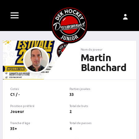
Nom du joueur
Martin
Blanchard
Cotes
Parties jouées
C1 / -
33
Position préféré
Total de buts
Joueur
2
Tranche d'âge
Total de passes
35+
4