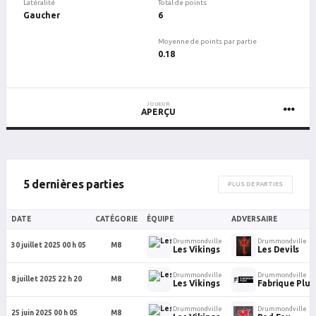
Latéralité
Total de points
Gaucher
6
Moyenne de points par partie
0.18
JOUEUR
APERÇU
5 dernières parties
PLUS DE PARTIES
DATE
CATÉGORIE
ÉQUIPE
ADVERSAIRE
Drummondville
Drummondville
30 juillet 2025 00 h 05
M8
Les Vikings
Les Devils
Drummondville
Drummondville
8 juillet 2025 22 h 20
M8
Les Vikings
Fabrique Plu
Drummondville
Drummondville
25 juin 2025 00 h 05
M8