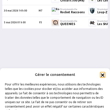
Crossfit 500 (M8)
Les Com
Drummondville
Drummondv
30 mai 2026 14 h 00
M7
Rocket Raccoons
Loup-Ze
Drummondville
Drummondv
5 mai 2026 01 h 00
F5
QUEENIES
Les SHA
Gérer le consentement
Pour offrir les meilleures expériences, nous utilisons des technologies
telles que les cookies pour stocker et/ou accéder aux informations des
appareils. Le fait de consentir à ces technologies nous permettra de
traiter des données telles que le comportement de navigation ou les ID
uniques sur ce site. Le fait de ne pas consentir ou de retirer son
FACEBOOK
INSTAGRAM
consentement peut avoir un effet négatif sur certaines caractéristiques