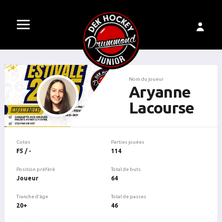
Nom du joueur
Aryanne
Lacourse
Cotes
Parties jouées
F5 / -
114
Position préféré
Total de buts
Joueur
64
Tranche d'âge
Total de passes
20+
46