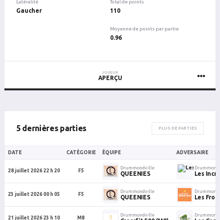
Latéralité
Total de points
Gaucher
110
Moyenne de points par partie
0.96
JOUEUR
APERÇU
5 dernières parties
PLUS DE PARTIES
DATE
CATÉGORIE
ÉQUIPE
ADVERSAIRE
Drummondville
Drummondv
28 juillet 2026 22 h 20
F5
QUEENIES
Les Incr
Drummondville
Drummondv
23 juillet 2026 00 h 05
F5
QUEENIES
Les From
Drummondville
Drummondv
21 juillet 2026 23 h 10
M8