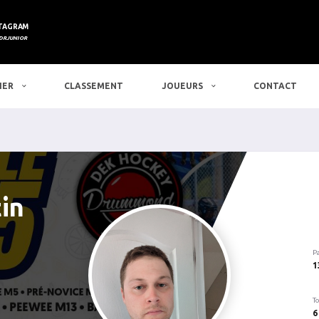
TAGRAM
DRJUNIOR
IER
CLASSEMENT
JOUEURS
CONTACT
in
P
1
To
6