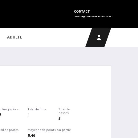
CONTACT
JUNIOR@DEKDRUMMOND.COM
ADULTE
arties jouées
Total de buts
Total de
passes
3
1
5
tal de points
Moyenne de points par partie
0.46