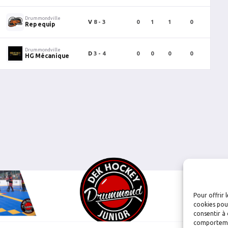
Drummondville
V
8 - 3
0
1
1
0
0
Rep equip
Drummondville
D
3 - 4
0
0
0
0
0
HG Mécanique
Pour offrir 
cookies pour
consentir à 
comportement