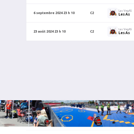
Las VegAS
6 septembre 2024 23 h 10
C2
Les As
Las VegAS
23 août 2024 23 h 10
C2
Les As