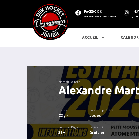
FACEBOOK
INS
/DEKDRUMMMONDJUNIOR
/DEK
ACCUEIL
CALENDR
Nom du joueur
Alexandre Mart
Cotes
Position préféré
C2 / -
Joueur
Tranche d'âge
Latéralité
35+
Droitier