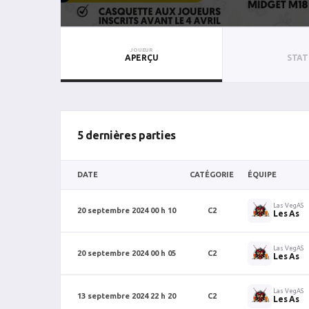
JOUEUR
APERÇU
STAT
5 dernières parties
DATE
CATÉGORIE
ÉQUIPE
Las VegAS
20 septembre 2024 00 h 10
C2
Les As
Las VegAS
20 septembre 2024 00 h 05
C2
Les As
Las VegAS
13 septembre 2024 22 h 20
C2
Les As