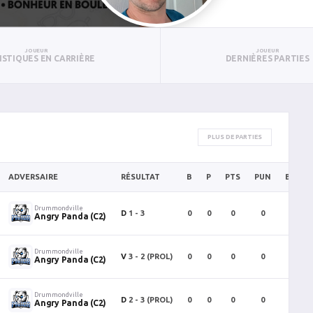
JOUEUR
JOUEUR
ISTIQUES EN CARRIÈRE
DERNIÈRES PARTIES
PLUS DE PARTIES
ADVERSAIRE
RÉSULTAT
B
P
PTS
PUN
BAN
Drummondville
D
1 - 3
0
0
0
0
0
Angry Panda (C2)
Drummondville
V
3 - 2 (PROL)
0
0
0
0
0
Angry Panda (C2)
Drummondville
D
2 - 3 (PROL)
0
0
0
0
0
Angry Panda (C2)