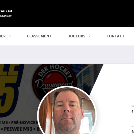
TAGRAM
DRJUNIOR
IER
CLASSEMENT
JOUEURS
CONTACT
P
4
To
4