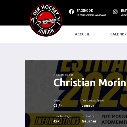
FACEBOOK
INS
/DEKDRUMMMONDJUNIOR
/DEK
ACCUEIL
CALENDR
Nom du joueur
Christian Morin
Cotes
Position préféré
C1 / -
Joueur
Tranche d'âge
Latéralité
45+
Gaucher