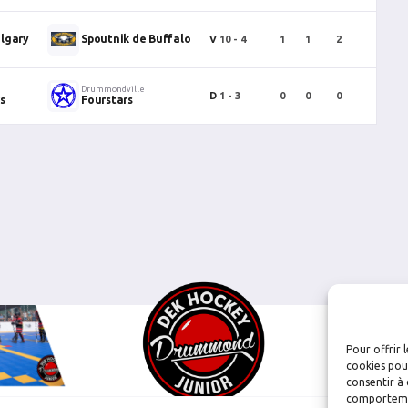
lgary
Spoutnik de Buffalo
V
10 - 4
1
1
2
0
Drummondville
D
1 - 3
0
0
0
0
s
Fourstars
Pour offrir 
cookies pour
consentir à 
comportement