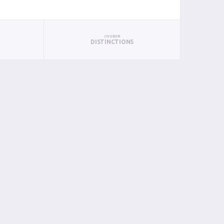
JOUEUR
DISTINCTIONS
BAN
PAN
BIN
PIN
0
0
0
0
0
0
0
0
0
0
0
0