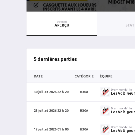
JOUEUR
APERÇU
STAT
5 dernières parties
DATE
CATÉGORIE
ÉQUIPE
Drummondville
30 juillet 2026 22 h 20
H30A
Les Voltigeur
Drummondville
23 juillet 2026 22 h 20
H30A
Les Voltigeur
Drummondville
17 juillet 2026 01 h 00
H30A
Les Voltigeur