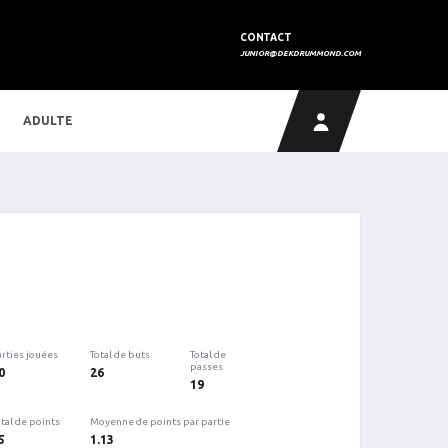
CONTACT
JUNIOR@DEKDRUMMOND.COM
ADULTE
arties jouées
Total de buts
Total de
passes
0
26
19
tal de points
Moyenne de points par partie
5
1.13