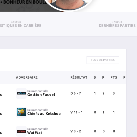
JOUEUR
JOUEUR
ISTIQUES EN CARRIÈRE
DERNIÈRES PARTIES
PLUS DE PARTIES
ADVERSAIRE
RÉSULTAT
B
P
PTS
PUN
Drummondville
D
5 - 7
1
2
3
0
s
Gestion Fauvel
Drummondville
V
11 - 1
0
1
1
0
s
Chiefs au Ketchup
Drummondville
V
3 - 2
0
0
0
2
s
Wai Wai