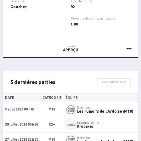
Latéralité
Total de points
Gaucher
92
Moyenne de points par partie
1.00
JOUEUR
APERÇU
5 dernières parties
PLUS DE PARTIES
DATE
CATÉGORIE
ÉQUIPE
A
Richmond
5 août 2026 00 h 05
M10
Les Fumoirs de l Ardoise (M10)
Drummondville
28 juillet 2026 00 h 05
C2+
Protexio
Richmond
27 juillet 2026 22 h 20
M10