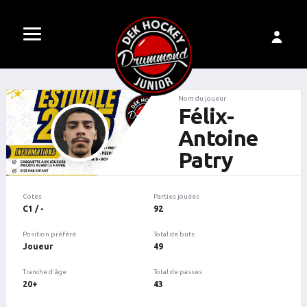
Nom du joueur
Félix-
Antoine
Patry
Cotes
Parties jouées
C1 / -
92
Position préféré
Total de buts
Joueur
49
Tranche d'âge
Total de passes
20+
43