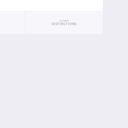
JOUEUR
DISTINCTIONS
PAN
BIN
PIN
0
0
0
0
0
0
0
0
0