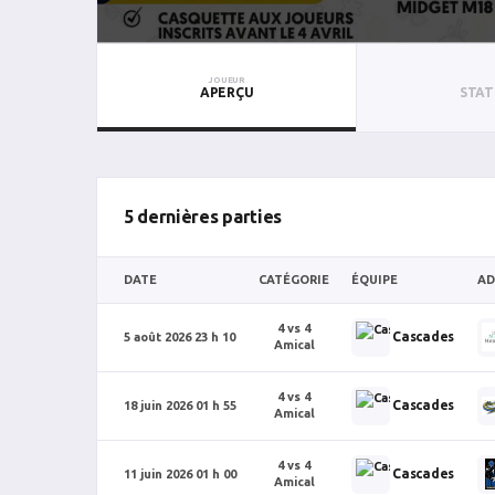
JOUEUR
APERÇU
STAT
5 dernières parties
DATE
CATÉGORIE
ÉQUIPE
AD
4 vs 4
Cascades
5 août 2026 23 h 10
Amical
4 vs 4
Cascades
18 juin 2026 01 h 55
Amical
4 vs 4
Cascades
11 juin 2026 01 h 00
Amical