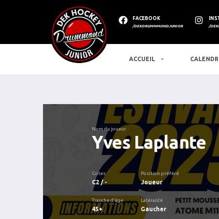
FACEBOOK
INS
/DEKDRUMMMONDJUNIOR
/DEK
ACCUEIL
CALENDR
Nom du joueur
Yves Laplante
Cotes
Position préféré
C2 / -
Joueur
Tranche d'âge
Latéralité
45+
Gaucher