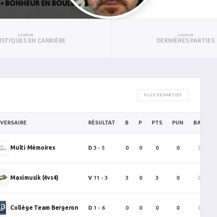
JOUEUR
JOUEUR
ISTIQUES EN CARRIÈRE
DERNIÈRES PARTIES
PLUS DE PARTIES
VERSAIRE
RÉSULTAT
B
P
PTS
PUN
BAN
Multi Mémoires
D
3 - 5
0
0
0
0
0
Maximusik (4vs4)
V
11 - 3
3
0
3
0
0
Collège Team Bergeron
D
1 - 6
0
0
0
0
0