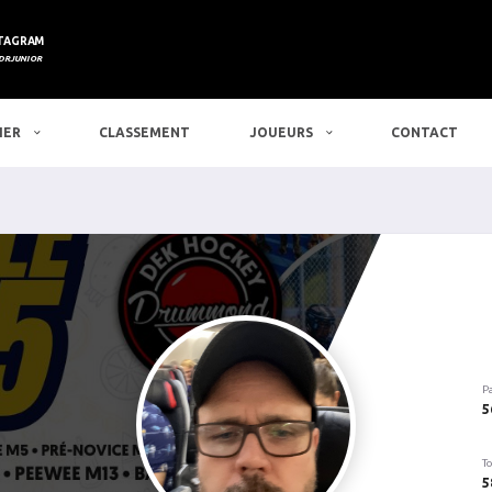
TAGRAM
DRJUNIOR
IER
CLASSEMENT
JOUEURS
CONTACT
P
5
To
5