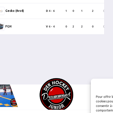
Gecko (4vs4)
D
4 - 6
1
0
1
2
0
FGH
V
6 - 4
0
2
2
0
0
Pour offrir 
cookies pour
consentir à 
comportement