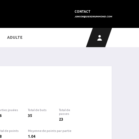
CONTACT
JUNIOR@DEKDRUMMOND.COM
ADULTE
arties jouées
Total de buts
Total de
passes
6
35
23
tal de points
Moyenne de points par partie
8
1.04