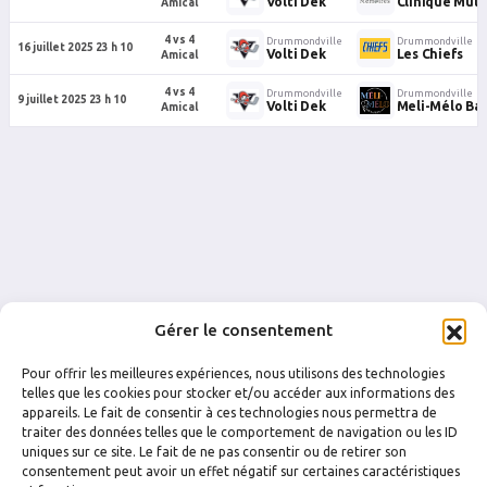
Volti Dek
Clinique Mult
Amical
4 vs 4
Drummondville
Drummondville
16 juillet 2025 23 h 10
Volti Dek
Les Chiefs
Amical
4 vs 4
Drummondville
Drummondville
9 juillet 2025 23 h 10
Volti Dek
Meli-Mélo Bar
Amical
Gérer le consentement
Pour offrir les meilleures expériences, nous utilisons des technologies
telles que les cookies pour stocker et/ou accéder aux informations des
appareils. Le fait de consentir à ces technologies nous permettra de
traiter des données telles que le comportement de navigation ou les ID
uniques sur ce site. Le fait de ne pas consentir ou de retirer son
FACEBOOK
INSTAGRAM
consentement peut avoir un effet négatif sur certaines caractéristiques