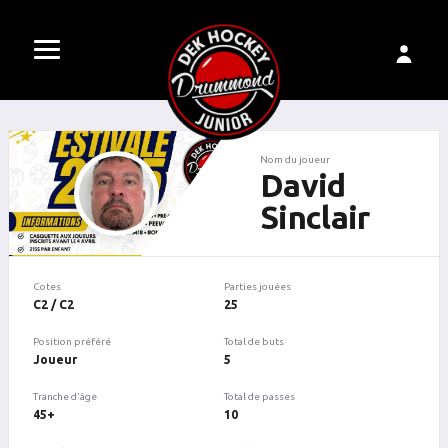
Nom du joueur
David
Sinclair
Cotes
Parties jouées
C2 / C2
25
Position préféré
Total de buts
Joueur
5
Tranche d'âge
Total de passes
45+
10