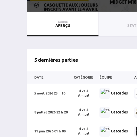
JOUEUR
APERÇU
STAT
5 dernières parties
DATE
CATÉGORIE
ÉQUIPE
A
4 vs 4
Cascades
5 août 2026 23 h 10
Amical
4 vs 4
Cascades
8 juillet 2026 22 h 20
Amical
4 vs 4
Cascades
11 juin 2026 01 h 00
Amical