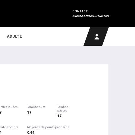
CONTACT
JUNIOR@DEKDRUMMOND.COM
ADULTE
arties jouées
Total de buts
Total de
passes
7
17
17
tal de points
Moyenne de points par partie
4
0.44