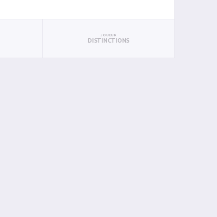
JOUEUR
DISTINCTIONS
PAN
BIN
PIN
0
0
0
0
0
0
0
0
0