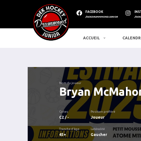
FACEBOOK
INS
/DEKDRUMMMONDJUNIOR
/DEK
ACCUEIL
CALENDR
Nom du joueur
Bryan McMaho
Cotes
Position préféré
C2 / -
Joueur
Tranche d'âge
Latéralité
45+
Gaucher