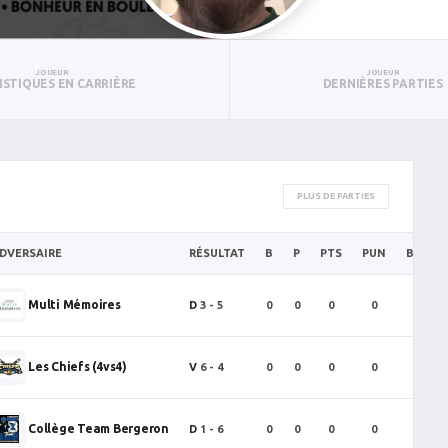
JOUEUR
JOUEUR
ISTIQUES EN CARRIÈRE
DERNIÈRES PARTIES
PLUS DE PARTIES
DVERSAIRE
RÉSULTAT
B
P
PTS
PUN
BAN
Multi Mémoires
D
3 - 5
0
0
0
0
0
Les Chiefs (4vs4)
V
6 - 4
0
0
0
0
0
Collège Team Bergeron
D
1 - 6
0
0
0
0
0