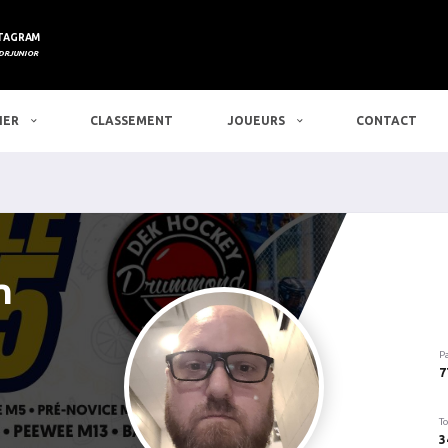
TAGRAM
DRJUNIOR
IER
CLASSEMENT
JOUEURS
CONTACT
n
P
7
To
3