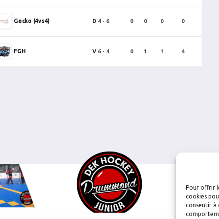
Gecko (4vs4)
D
4 - 6
0
0
0
0
0
FGH
V
6 - 4
0
1
1
4
0
Pour offrir 
cookies pour
consentir à 
comportement