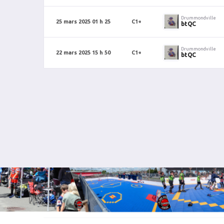
Drummondville
25 mars 2025 01 h 25
C1+
btQC
Drummondville
22 mars 2025 15 h 50
C1+
btQC