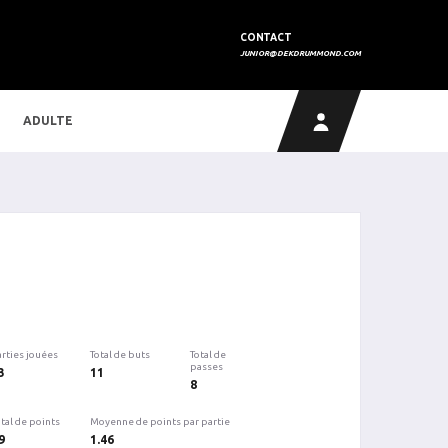
CONTACT
JUNIOR@DEKDRUMMOND.COM
ADULTE
arties jouées
Total de buts
Total de
passes
3
11
8
tal de points
Moyenne de points par partie
9
1.46