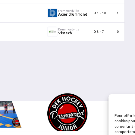
drummondville
D
1 - 10
1
0
Acier drummond
Drummondville
D
3 - 7
0
0
Vistech
Pour offrir 
cookies pour
consentir à 
comportement