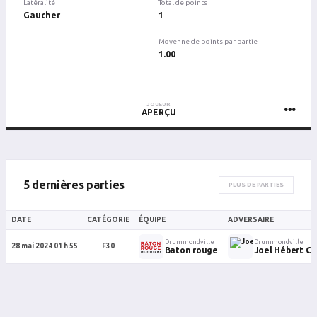
Latéralité
Total de points
Gaucher
1
Moyenne de points par partie
1.00
JOUEUR
APERÇU
5 dernières parties
PLUS DE PARTIES
DATE
CATÉGORIE
ÉQUIPE
ADVERSAIRE
Drummondville
Drummondville
28 mai 2024 01 h 55
F30
Baton rouge
Joel Hébert C