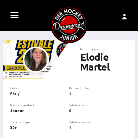
Nom du joueur
Elodie
Martel
Cotes
Parties jouées
F6+ / -
1
Position préféré
Total de buts
Joueur
0
Tranche d'âge
Total de passes
30+
1