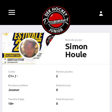
Nom du joueur
Simon
Houle
Cotes
Parties jouées
C1+ / -
2
Position préféré
Total de buts
Joueur
0
Tranche d'âge
Total de passes
18+
0