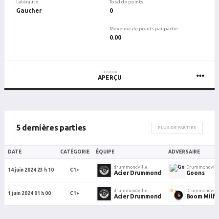
Latéralité
Total de points
Gaucher
0
Moyenne de points par partie
0.00
JOUEUR
APERÇU
5 dernières parties
PLUS DE PARTIES
DATE
CATÉGORIE
ÉQUIPE
ADVERSAIRE
drummondville
Drummondvill
14 juin 2024 23 h 10
C1+
Acier Drummond
Goons
drummondville
Drummondvill
1 juin 2024 01 h 00
C1+
Acier Drummond
Boom Milf